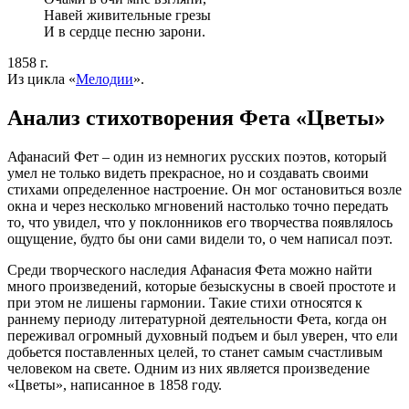
Навей живительные грезы
И в сердце песню зарони.
1858 г.
Из цикла «
Мелодии
».
Анализ стихотворения Фета «Цветы»
Афанасий Фет – один из немногих русских поэтов, который
умел не только видеть прекрасное, но и создавать своими
стихами определенное настроение. Он мог остановиться возле
окна и через несколько мгновений настолько точно передать
то, что увидел, что у поклонников его творчества появлялось
ощущение, будто бы они сами видели то, о чем написал поэт.
Среди творческого наследия Афанасия Фета можно найти
много произведений, которые безыскусны в своей простоте и
при этом не лишены гармонии. Такие стихи относятся к
раннему периоду литературной деятельности Фета, когда он
переживал огромный духовный подъем и был уверен, что ели
добьется поставленных целей, то станет самым счастливым
человеком на свете. Одним из них является произведение
«Цветы», написанное в 1858 году.