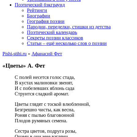
Поэтический бэкграунд
Рейтинги
Биографии
География поэзии
Пародии, переделки, стишки из детства
Поэтический календарь
Секреты поэзии классиков
Статьи – ещё несколько слов о поэзии
Pishi-stihi.ru
»
Афанасий Фет
«Цветы» А. Фет
С полей несется голос стада,
В кустах малиновки звенят,
И с побелевших яблонь сада
Струится сладкий аромат.
Цветы глядят с тоской влюбленной,
Безгрешно чисты, как весна,
Роняя с пылью благовонной
Плодов румяных семена.
Сестра цветов, подруга розы,
Очами в очи мне взгляни,