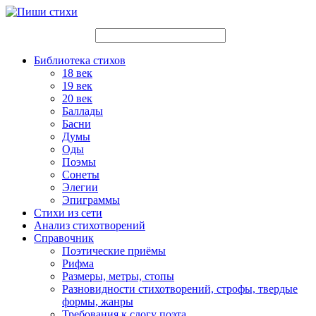
Библиотека стихов
18 век
19 век
20 век
Баллады
Басни
Думы
Оды
Поэмы
Сонеты
Элегии
Эпиграммы
Стихи из сети
Анализ стихотворений
Справочник
Поэтические приёмы
Рифма
Размеры, метры, стопы
Разновидности стихотворений, строфы, твердые
формы, жанры
Требования к слогу поэта