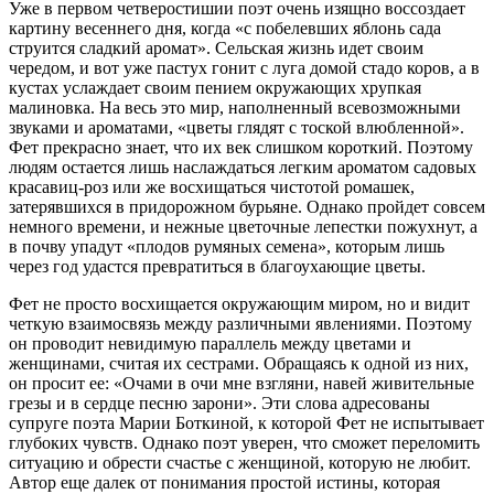
Уже в первом четверостишии поэт очень изящно воссоздает
картину весеннего дня, когда «с побелевших яблонь сада
струится сладкий аромат». Сельская жизнь идет своим
чередом, и вот уже пастух гонит с луга домой стадо коров, а в
кустах услаждает своим пением окружающих хрупкая
малиновка. На весь это мир, наполненный всевозможными
звуками и ароматами, «цветы глядят с тоской влюбленной».
Фет прекрасно знает, что их век слишком короткий. Поэтому
людям остается лишь наслаждаться легким ароматом садовых
красавиц-роз или же восхищаться чистотой ромашек,
затерявшихся в придорожном бурьяне. Однако пройдет совсем
немного времени, и нежные цветочные лепестки пожухнут, а
в почву упадут «плодов румяных семена», которым лишь
через год удастся превратиться в благоухающие цветы.
Фет не просто восхищается окружающим миром, но и видит
четкую взаимосвязь между различными явлениями. Поэтому
он проводит невидимую параллель между цветами и
женщинами, считая их сестрами. Обращаясь к одной из них,
он просит ее: «Очами в очи мне взгляни, навей живительные
грезы и в сердце песню зарони». Эти слова адресованы
супруге поэта Марии Боткиной, к которой Фет не испытывает
глубоких чувств. Однако поэт уверен, что сможет переломить
ситуацию и обрести счастье с женщиной, которую не любит.
Автор еще далек от понимания простой истины, которая