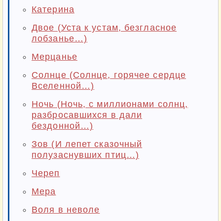
Катерина
Двое (Уста к устам, безгласное
лобзанье…)
Мерцанье
Солнце (Солнце, горячее сердце
Вселенной…)
Ночь (Ночь, с миллионами солнц,
разбросавшихся в дали
бездонной…)
Зов (И лепет сказочный
полузаснувших птиц…)
Череп
Мера
Воля в неволе