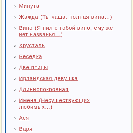
Минута
Жажда (Ты чаша, полная вина…)
Вино (Я пил с тобой вино, ему же
нет названья…)
Хрусталь
Беседка
Две птицы
Ирландская девушка
Длиннопокровная
Имена (Несуществующих
любимых…)
Ася
Варя