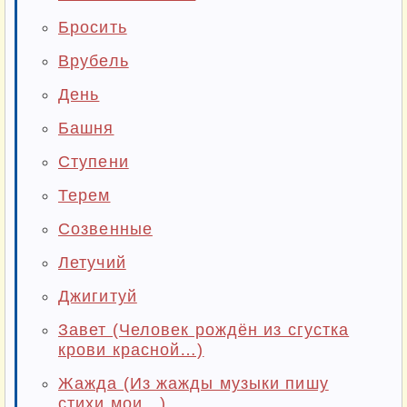
Бросить
Врубель
День
Башня
Ступени
Терем
Созвенные
Летучий
Джигитуй
Завет (Человек рождён из сгустка
крови красной…)
Жажда (Из жажды музыки пишу
стихи мои…)