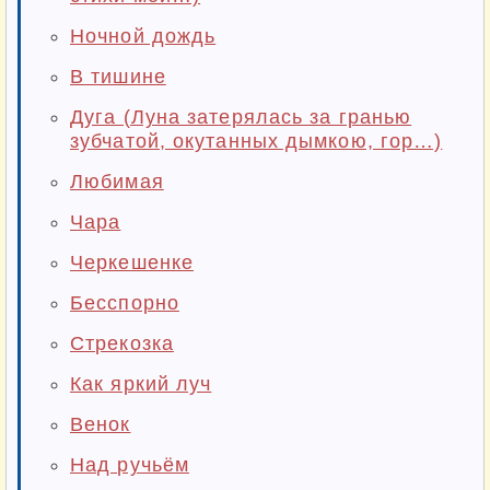
Ночной дождь
В тишине
Дуга (Луна затерялась за гранью
зубчатой, окутанных дымкою, гор…)
Любимая
Чара
Черкешенке
Бесспорно
Стрекозка
Как яркий луч
Венок
Над ручьём