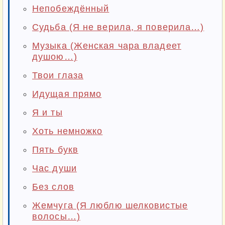
Непобеждённый
Судьба (Я не верила, я поверила…)
Музыка (Женская чара владеет
душою…)
Твои глаза
Идущая прямо
Я и ты
Хоть немножко
Пять букв
Час души
Без слов
Жемчуга (Я люблю шелковистые
волосы…)