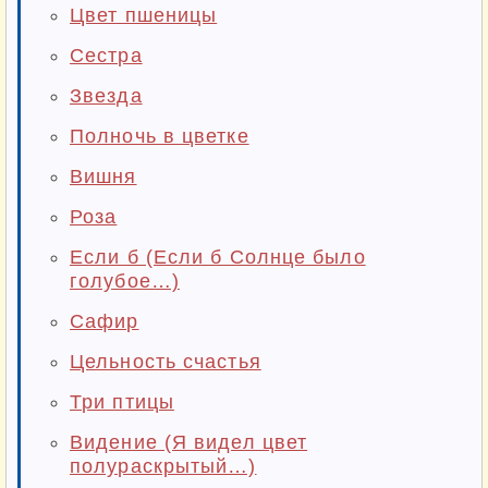
Цвет пшеницы
Сестра
Звезда
Полночь в цветке
Вишня
Роза
Если б (Если б Солнце было
голубое…)
Сафир
Цельность счастья
Три птицы
Видение (Я видел цвет
полураскрытый…)