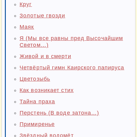
Круг
Золотые гвозди
Маяк
Я (Мы все равны пред Высочайшим
Светом…)
Живой и в смерти
Четвёртый гимн Каирского папируса
Цветозыбь
Как возникает стих
Тайна праха
Перстень (В воде затона…)
Примиренье
Звёздный водомёт