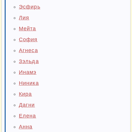
Эсфирь
Лия
Мейта
София
Агнеса
Зэльда
Инамэ
Ниника
Кира
Дагни
Елена
Анна