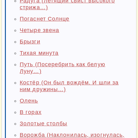
Радуга (Летящий свист высокого
стрижа…)
Погаснет Солнце
Четыре звена
Брызги
Тихая минута
Путь (Посеребрить как белую
Луну…)
Костёр (Он был вождём. И шли за
ним дружины…)
Олень
В горах
Золотые столбы
Ворожба (Наклонилась, изогнулась,