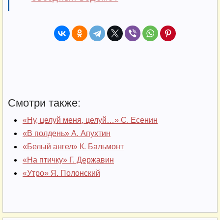
Смотри также:
«Ну, целуй меня, целуй…» С. Есенин
«В полдень» А. Апухтин
«Белый ангел» К. Бальмонт
«На птичку» Г. Державин
«Утро» Я. Полонский