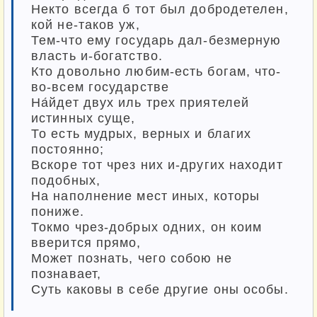
Некто всегда б тот был добродетелен,
кой не-таков уж,
Тем-что ему государь дал-безмерную
власть и-богатство.
Кто довольно любим-есть богам, что-
во-всем государстве
На́йдет двух иль трех приятелей
истинных суще,
То есть мудрых, верных и благих
постоянно;
Вскоре тот чрез них и-других находит
подобных,
На наполнение мест иных, которы
пониже.
Токмо чрез-добрых одних, он коим
вверится прямо,
Может познать, чего собою не
познавает,
Суть каковы в себе другие оны особы.