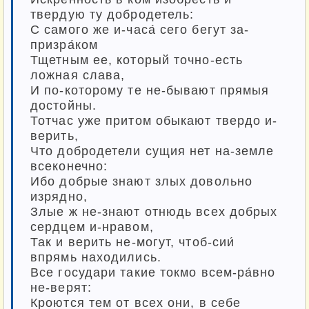
твердую ту добродетель:
С самого же и-часа́ сего бегут за-
призра́ком
Тщетным ее, который точно-есть
ложная слава,
И по-которому те не-бывают прямыя
достойны.
Тотчас уже притом обыкают твердо и-
верить,
Что добродетели сущия нет на-земле
всеконечно:
Ибо добрые знают злых довольно
изрядно,
Злые ж не-знают отнюдь всех добрых
сердцем и-нравом,
Так и верить не-могут, чтоб-сии́
впрямь находились.
Все государи такие токмо всем-ра́вно
не-верят:
Кроются тем от всех они, в себе