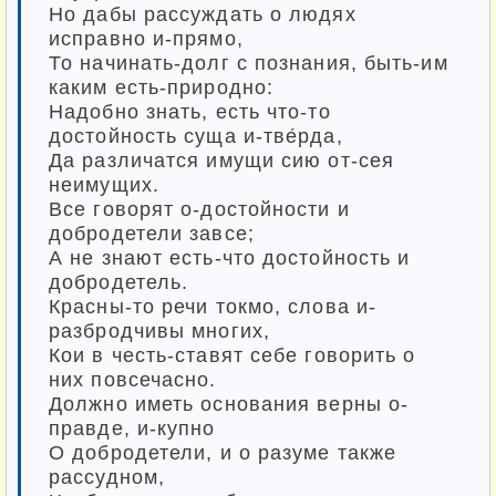
Но дабы рассуждать о людях
исправно и-прямо,
То начинать-долг с познания, быть-им
каким есть-природно:
Надобно знать, есть что-то
достойность суща и-тве́рда,
Да различатся имущи сию от-сея
неимущих.
Все говорят о-достойности и
добродетели завсе;
А не знают есть-что достойность и
добродетель.
Красны-то речи токмо, слова и-
разбродчивы многих,
Кои в честь-ставят себе говорить о
них повсечасно.
Должно иметь основания верны о-
правде, и-купно
О добродетели, и о разуме также
рассудном,