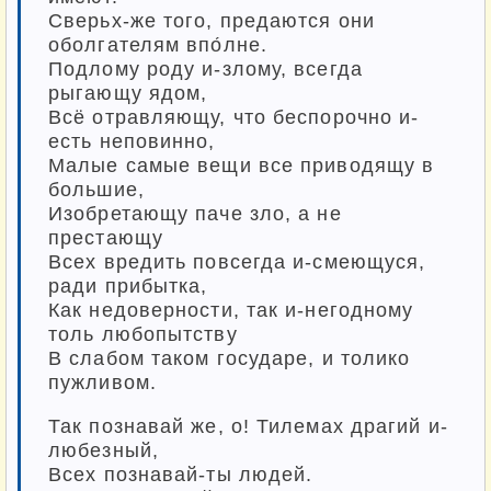
Сверьх-же того, предаются они
оболгателям впо́лне.
Подлому роду и-злому, всегда
рыгающу ядом,
Всё отравляющу, что беспорочно и-
есть неповинно,
Малые самые вещи все приводящу в
большие,
Изобретающу паче зло, а не
престающу
Всех вредить повсегда и-смеющуся,
ради прибытка,
Как недоверности, так и-негодному
толь любопытству
В слабом таком государе, и толико
пужливом.
Так познавай же, о! Тилемах драгий и-
любезный,
Всех познавай-ты людей.