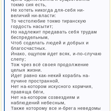
токмо сия есть,
Не хотеть никогда для-себя ни-
величий ни-власти:
То честолюбие токмо тиранскую
гордость насытит;
Но надлежит предавать себя трудам
беспредельным,
Чтоб соделать людей и добрых и
благосчастных.
И́нако, ощупом и́дет всяк, и-по-случаю
слепу;
Тож чрез всё своея продолжение
целыя жизни.
И́дет равно как-некий корабль на-
пучине пространной,
Нет на-котором искусного кормчия,
правяща бе́ги,
Нет на-котором созвездиям и
наблюдений небесным,
Также которому все и-брега неведомы