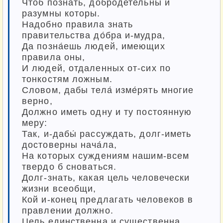
Чтоб познать, добродетельны и
разумны которы.
Надобно правила знать
правительства до́бра и-мудра,
Да позна́ешь людей, имеющих
правила оны,
И людей, отдаленных от-сих по
тонкостям ложным.
Словом, дабы тела́ изме́рять многие
верно,
Должно иметь одну и ту постоянную
меру:
Так, и-дабы́ рассуждать, долг-иметь
достоверны нача́ла,
На которых суждениям нашим-всем
твердо б сноваться.
Долг-знать, какая цель человечески
жизни всеобщи,
Кой и-конец предлагать человеков в
правлении должно.
Цель единственна и существенна