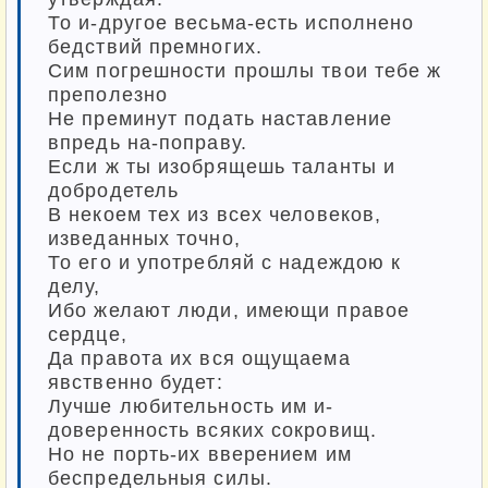
То и-другое весьма-есть исполнено
бедствий премногих.
Сим погрешности прошлы твои тебе ж
преполезно
Не преминут подать наставление
впредь на-поправу.
Если ж ты изобрящешь таланты и
добродетель
В некоем тех из всех человеков,
изведанных точно,
То его и употребляй с надеждою к
делу,
Ибо желают люди, имеющи правое
сердце,
Да правота их вся ощущаема
явственно будет:
Лучше любительность им и-
доверенность всяких сокровищ.
Но не порть-их вверением им
беспредельныя силы.