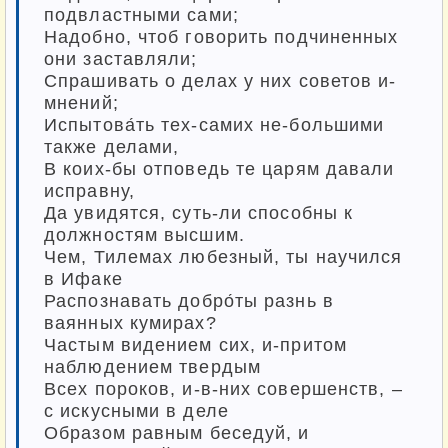
подвластными сами;
Надобно, чтоб говорить подчиненных
они заставляли;
Спрашивать о делах у них советов и-
мнений;
Испытова́ть тех-самих не-большими
также делами,
В коих-бы отповедь те царям давали
исправну,
Да увидятся, суть-ли способны к
должностям высшим.
Чем, Тилемах любезный, ты научился
в Ифаке
Распознавать добро́ты разнь в
ваянных кумирах?
Частым видением сих, и-притом
наблюдением твердым
Всех пороков, и-в-них совершенств, –
с искусными в деле
Образом равным беседуй, и