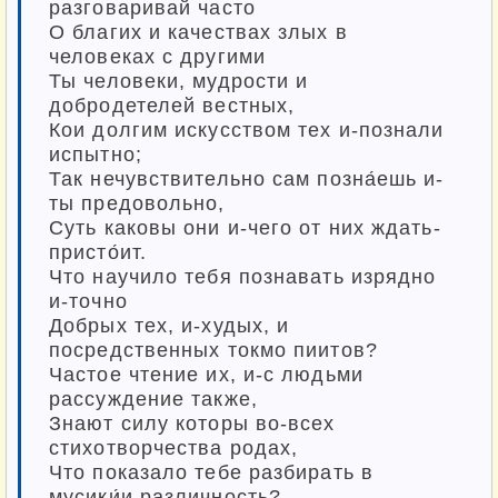
разговаривай часто
О благих и качествах злых в
человеках с другими
Ты человеки, мудрости и
добродетелей вестных,
Кои долгим искусством тех и-познали
испытно;
Так нечувствительно сам позна́ешь и-
ты предовольно,
Суть каковы они и-чего от них ждать-
присто́ит.
Что научило тебя познавать изрядно
и-точно
Добрых тех, и-худых, и
посредственных токмо пиитов?
Частое чтение их, и-с людьми
рассуждение также,
Знают силу которы во-всех
стихотворчества родах,
Что показало тебе разбирать в
мусики́и различность?