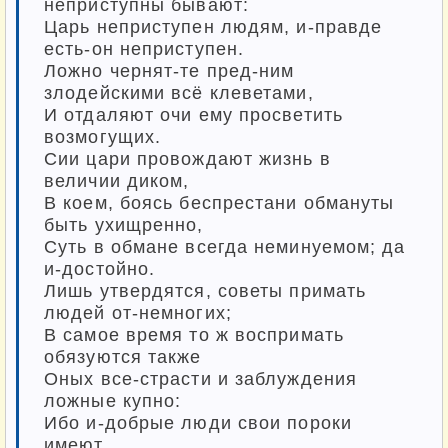
неприступны бывают:
Царь неприступен людям, и-правде
есть-он неприступен.
Ложно чернят-те пред-ним
злодейскими всё клеветами,
И отдаляют очи ему просветить
возмогущих.
Сии цари провождают жизнь в
величии диком,
В коем, боясь беспрестани обмануты
быть ухищренно,
Суть в обмане всегда неминуемом; да
и-достойно.
Лишь утвердятся, советы примать
людей от-немногих;
В самое время то ж воспримать
обязуются также
Оных все-страсти и заблуждения
ложные купно:
Ибо и-добрые люди свои пороки
имеют.