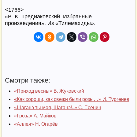
<1766>
«B. K. Тредиаковский. Избранные
произведения». Из «Тилемаxиды».
Смотри также:
«Приход весны» В. Жуковский
«Как хороши, как свежи были розы…» И. Тургенев
«Шаганэ ты моя, Шаганэ!..» С. Есенин
«Гроза» А. Майков
«Аллея» Н. Огарёв