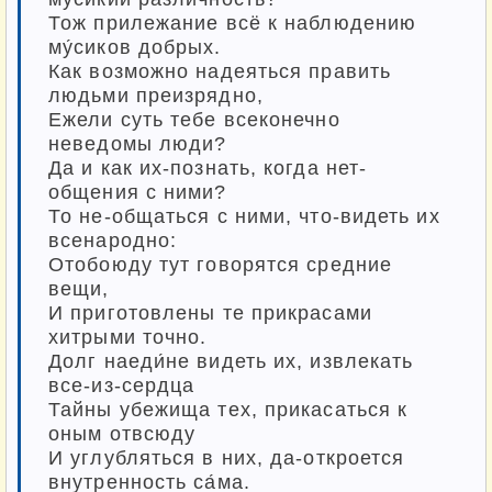
Тож прилежание всё к наблюдению
му́сиков добрых.
Как возможно надеяться править
людьми преизрядно,
Ежели суть тебе всеконечно
неведомы люди?
Да и как их-познать, когда нет-
общения с ними?
То не-общаться с ними, что-видеть их
всенародно:
Отобоюду тут говорятся средние
вещи,
И приготовлены те прикрасами
хитрыми точно.
Долг наеди́не видеть их, извлекать
все-из-сердца
Тайны убежища тех, прикасаться к
оным отвсюду
И углубляться в них, да-откроется
внутренность са́ма.