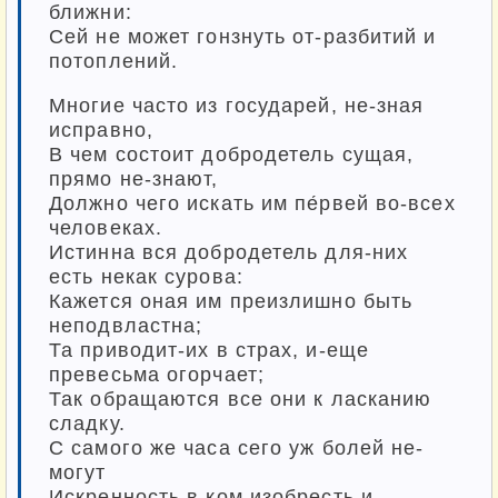
ближни:
Сей не может гонзнуть от-разбитий и
потоплений.
Многие часто из государей, не-зная
исправно,
В чем состоит добродетель сущая,
прямо не-знают,
Должно чего искать им пе́рвей во-всех
человеках.
Истинна вся добродетель для-них
есть некак сурова:
Кажется оная им преизлишно быть
неподвластна;
Та приводит-их в страх, и-еще
превесьма огорчает;
Так обращаются все они к ласканию
сладку.
С самого же часа сего уж болей не-
могут
Искренность в ком изобресть и