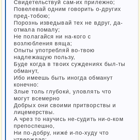
Свидетельствуй сам-их прилежно;
Повелевай одним говорить о-других
пред-тобою;
Порознь изведывай тех не вдруг, да-
отмала помалу;
Не полагайся ни на-кого с
возлюбления вяща;
Опыты употребляй во-твою
надлежащую пользу,
Буде когда в твоих суждениях был-ты
обманут,
Ибо имеешь быть иногда обманут
конечно:
Злые толь глубоки́, уловлять что
могут всемерно
Добрых они своими притворствы и
лицемерствы.
А чрез то научись не-судить ни-о-ком
препоспешно,
Ни по-добру, ниже́ и-по-худу что
утверждая: