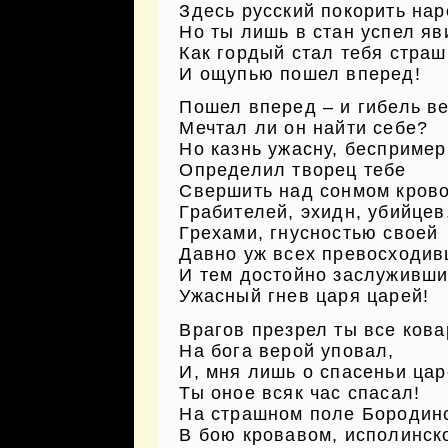
Здесь русский покорить нар
Но ты лишь в стан успел яв
Как гордый стал тебя страш
И ощупью пошел вперед!
Пошел вперед – и гибель в
Мечтал ли он найти себе?
Но казнь ужасну, беспример
Определил творец тебе
Свершить над сонмом кров
Грабителей, эхидн, убийцев
Грехами, гнусностью своей
Давно уж всех превосходи
И тем достойно заслуживши
Ужасный гнев царя царей!
Врагов презрел ты все кова
На бога верой уповал,
И, мня лишь о спасеньи цар
Ты оное всяк час спасал!
На страшном поле Бородин
В бою кровавом, исполинск