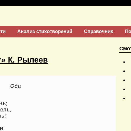
ети
Анализ стихотворений
Справочник
По
Смо
» К. Рылеев
Ода
!
нь;
ель,
нь!
ли