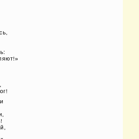
сь,
ь:
ляют!»
,
ог!
ки
и,
!
й,