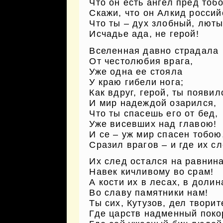
Что он есть ангел пред тобо
Скажи, что он Алкид россий
Что ты – дух злобный, люты
Исчадье ада, не герой!
Вселенная давно страдала
От честолюбия врага,
Уже одна ее стояла
У краю гибели нога;
Как вдруг, герой, ты появил
И мир надеждой озарился,
Что ты спасешь его от бед,
Уже висевших над главою!
И се – уж мир спасен тобою
Сразил врагов – и где их с
Их след остался на равнина
Навек кичливому во срам!
А кости их в лесах, в долин
Во славу памятники нам!
Ты сих, Кутузов, дел творит
Где царств надменный поко