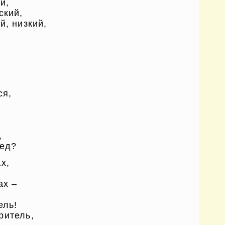
й,
ский,
й, низкий,
ся,
,
лед?
х,
ах –
ель!
ритель,