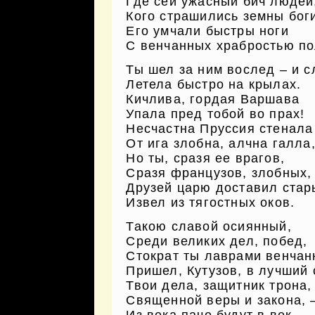
Где сей ужасный бич людей
Кого страшились земны бог
Его умчали быстры ноги
С венчанных храбростью по
Ты шел за ним вослед – и с
Летела быстро на крылах.
Кичлива, гордая Варшава
Упала пред тобой во прах!
Несчастна Пруссия стенала
От ига злобна, алчна галла
Но ты, сразя ее врагов,
Сразя французов, злобных,
Друзей царю доставил стар
Извел из тягостных оков.
Такою славой осиянный,
Среди великих дел, побед,
Стократ ты лаврами венчан
Пришел, Кутузов, в лучший 
Твои дела, защитник трона,
Священной веры и закона, 
Из века паче будут в век