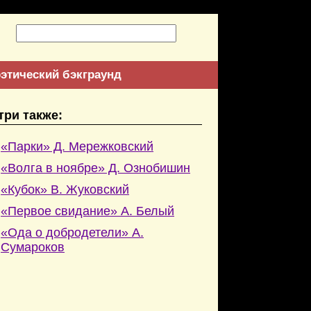
этический бэкграунд
три также:
«Парки» Д. Мережковский
«Волга в ноябре» Д. Ознобишин
«Кубок» В. Жуковский
«Первое свидание» А. Белый
«Ода о добродетели» А.
Сумароков