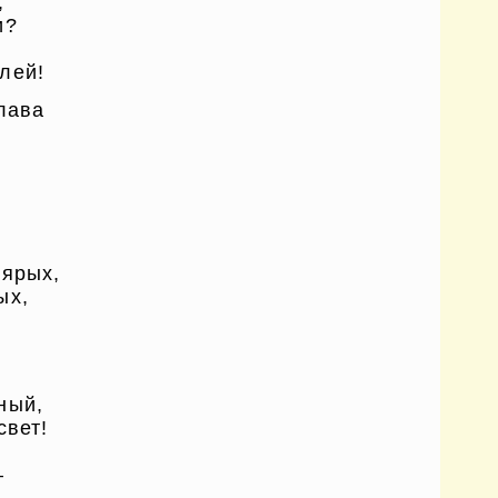
,
и?
лей!
лава
,
 ярых,
ых,
ный,
свет!
–