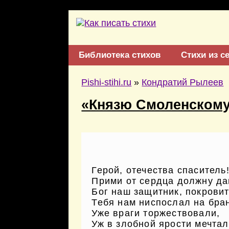
Библиотека стихов
Стихи из с
Pishi-stihi.ru
»
Кондратий Рылеев
«Князю Смоленскому
Герой, отечества спаситель
Прими от сердца должну да
Бог наш защитник, покровит
Тебя нам ниспослал на бра
Уже враги торжествовали,
Уж в злобной ярости мечта