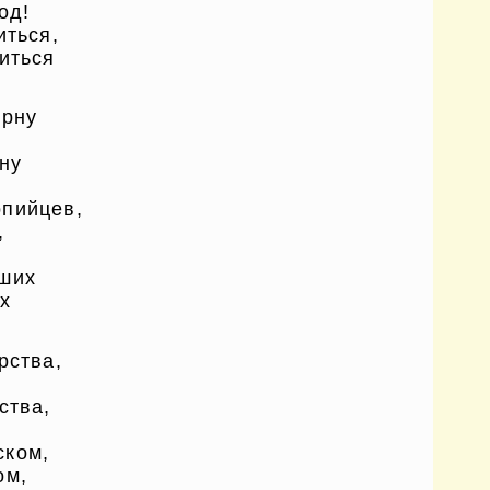
од!
иться,
иться
ерну
ну
опийцев,
,
вших
х
рства,
ства,
ском,
ом,