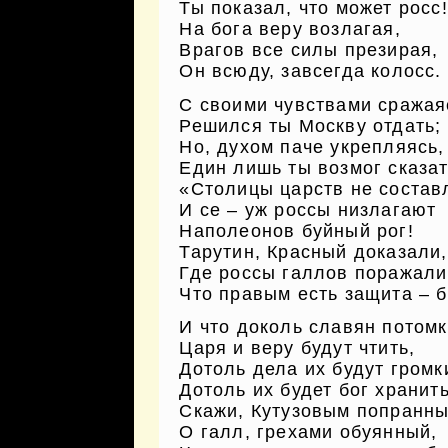
Ты показал, что может росс!
На бога веру возлагая,
Врагов все силы презирая,
Он всюду, завсегда колосс.
С своими чувствами сражая
Решился ты Москву отдать;
Но, духом паче укрепляясь,
Един лишь ты возмог сказат
«Столицы царств не состав
И се – уж россы низлагают
Наполеонов буйный рог!
Тарутин, Красный доказали,
Где россы галлов поражали
Что правым есть защита – б
И что доколь славян потом
Царя и веру будут чтить,
Дотоль дела их будут громк
Дотоль их будет бог хранить
Скажи, Кутузовым попранны
О галл, грехами обуянный,