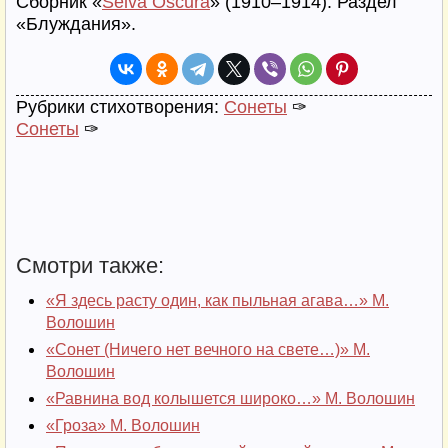
Сборник «
Selva Oscura
» (1910–1914). Раздел
«Блуждания».
Рубрики стихотворения:
Сонеты
✑
Сонеты
✑
Смотри также:
«Я здесь расту один, как пыльная агава…» М.
Волошин
«Сонет (Ничего нет вечного на свете…)» М.
Волошин
«Равнина вод колышется широко…» М. Волошин
«Гроза» М. Волошин