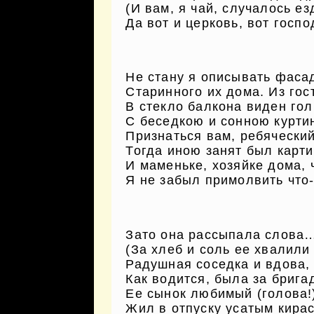
(И вам, я чай, случалось ез
Да вот и церковь, вот госпо
Не стану я описывать фаса
Старинного их дома. Из гос
В стекло балкона виден го
С беседкою и сонною курти
Признаться вам, ребячески
Тогда иною занят был карти
И маменьке, хозяйке дома, 
Я не забыл примолвить что-
Зато она рассыпала слова
(За хлеб и соль ее хвалили
Радушная соседка и вдова,
Как водится, была за брига
Ее сынок любимый (голова!
Жил в отпуску усатым кира