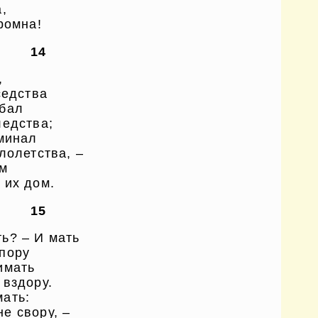
,
ромна!
14
,
седства
 бал
ледства;
оминал
лолетства, –
ом
 их дом.
15
ь? – И мать
пору
имать
 вздору.
ать:
е свору, –