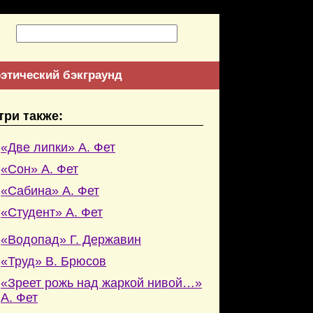
этический бэкграунд
три также:
«Две липки» А. Фет
«Сон» А. Фет
«Сабина» А. Фет
«Студент» А. Фет
«Водопад» Г. Державин
«Труд» В. Брюсов
«Зреет рожь над жаркой нивой…»
А. Фет