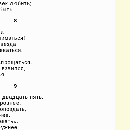
век любить;
абыть.
8
да
ниматься!
звезда
еваться.
спрощаться.
 взвился,
ся.
9
 двадцать пять;
 ровнее.
 опоздать,
нее.
акать».
ружнее