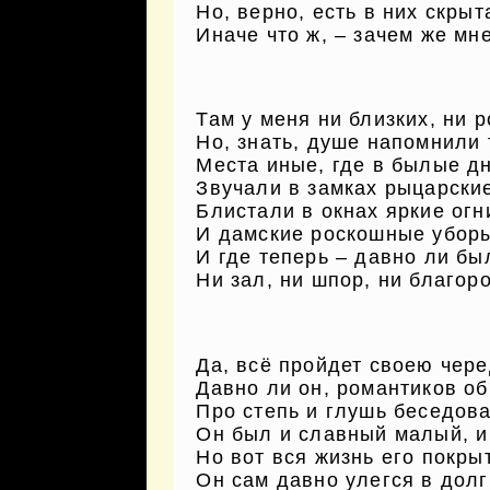
Но, верно, есть в них скрыт
Иначе что ж, – зачем же мн
Там у меня ни близких, ни р
Но, знать, душе напомнили 
Места иные, где в былые д
Звучали в замках рыцарски
Блистали в окнах яркие огн
И дамские роскошные убор
И где теперь – давно ли бы
Ни зал, ни шпор, ни благор
Да, всё пройдет своею чере
Давно ли он, романтиков об
Про степь и глушь беседов
Он был и славный малый, и 
Но вот вся жизнь его покры
Он сам давно улегся в долг