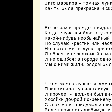
Зато Варвара – томная луна
Как ты была прекрасна и ск
Ее не раз и прежде я видал
Когда случался близко у со
Какой-нибудь необычайный
По случаю крестин или нас
Но в этот миг в душе прип
Я образ, мне знакомый с ма
И не ошибся: в городе одн
Мы с ними жили, рядом был
Что ж можно лучше выдумат
Припомнила ту счастливую 
И прочее. Я должен был вн
Хозяйки доброй искреннему
Сынок меня придумал заним
Велел привесть любимую мн