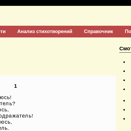
ети
Анализ стихотворений
Справочник
По
Смо
1
юсь!
атель?
юсь,
подражатель!
люсь,
ель.