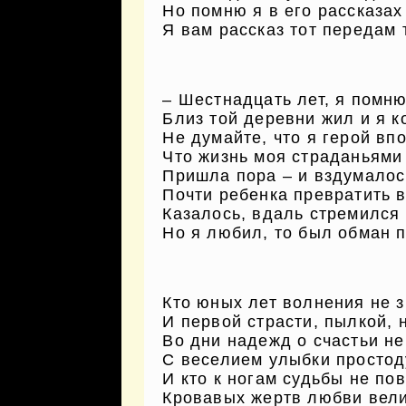
Но помню я в его рассказах
Я вам рассказ тот передам т
– Шестнадцать лет, я помню
Близ той деревни жил и я ко
Не думайте, что я герой вп
Что жизнь моя страданьями 
Пришла пора – и вздумалос
Почти ребенка превратить в
Казалось, вдаль стремился
Но я любил, то был обман п
Кто юных лет волнения не 
И первой страсти, пылкой, 
Во дни надежд о счастьи не
С веселием улыбки просто
И кто к ногам судьбы не по
Кровавых жертв любви вел