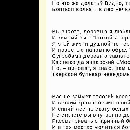
Но что же делать? Видно, та
Бояться волка – в лес нель
Вы знаете, деревню я люб
И зимний быт. Плохой я гор
Я этой жизни душной не те
И повестью напомню образ 
Сугробами деревню завалю
Как некогда январский «Мо
Но, – виноват, я знаю, вам
Тверской бульвар неведомы
Вас не займет отлогий косо
И ветхий храм с безмолвно
И синий лес по скату белых 
Не станете вы внутренно д
Рассматривать старинный б
И в тех местах молиться бо