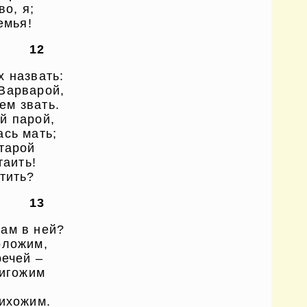
во, я;
емья!
12
х назвать:
Варварой,
ем звать.
й парой,
ась мать;
тарой
таить!
тить?
13
ам в ней?
оложим,
речей –
ригожим
рихожим.