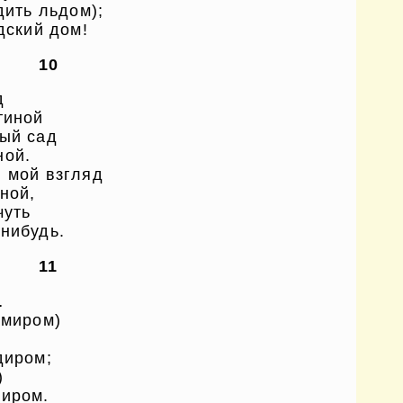
дить льдом);
дский дом!
10
д
тиной
лый сад
ной.
й мой взгляд
ной,
чуть
нибудь.
11
…
 миром)
диром;
)
сиром.