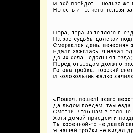
И всё пройдет, – нельзя же 
Но есть и то, чего нельзя з
Пора, пора из теплого гнез
На зов судьбы далекой под
Смеркался день, вечерняя 
Вдали зажглась; я начал од
До их села недальняя езда;
Перед отъездом должно ра
Готова тройка, порский снег
И колокольчик жалко залил
«Пошел, пошел! всего верст
Да льдом поедем, там езда
Смотри, чтоб нам в село не
Хотя домой приедем и позд
Ты коренной-то не давай ск
Я нашей тройки не видал д