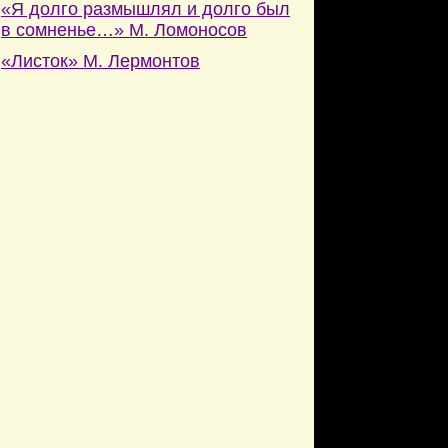
«Я долго размышлял и долго был
в сомненье…» М. Ломоносов
«Листок» М. Лермонтов