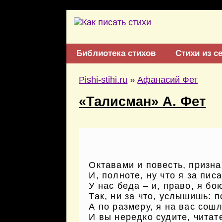
Библиотека стихов
Стихи из с
Pishi-stihi.ru
»
Афанасий Фет
«Талисман» А. Фет
Октавами и повесть, призна
И, полноте, ну что я за пис
У нас беда – и, право, я бо
Так, ни за что, услышишь: 
А по размеру, я на вас сош
И вы нередко судите, читат