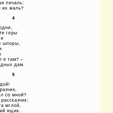
ая печаль:
е их жаль?
4
одни,
те горы
ни
е шпоры,
и
ы
л я там? –
одных дам.
5
дой!
разчик,
ал со мной?
рассказчик;
та мглой,
ий ящик.