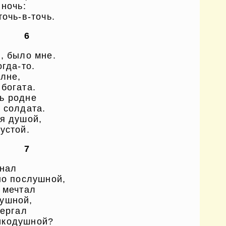
 ночь:
очь-в-точь.
6
, было мне.
гда-то.
олне,
богата.
ь родне
 солдата.
 я душой,
устой.
7
знал
но послушной,
 мечтал
душной,
вергал
икодушной?