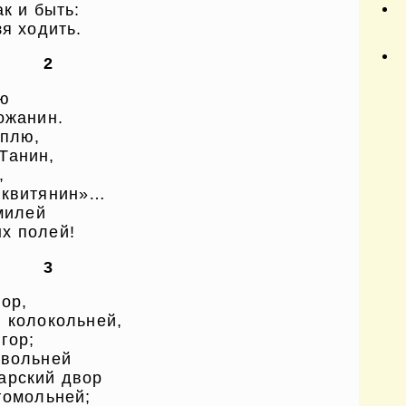
к и быть:
зя ходить.
2
лю
ожанин.
рплю,
Танин,
,
сквитянин»…
 милей
х полей!
3
гор,
й колокольней,
гор;
овольней
арский двор
гомольней;