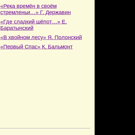
«Река времён в своём
стремленьи…» Г. Державин
«Где сладкий шёпот…» Е.
Баратынский
«В хвойном лесу» Я. Полонский
«Первый Спас» К. Бальмонт