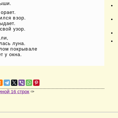
мыши.
орает.
ился взор.
ыдает.
свой узор.
али,
лась луна.
елом покрывале
т у окна.
иной 16 строк
✑