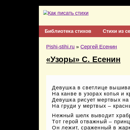
Библиотека стихов
Стихи из с
Pishi-stihi.ru
»
Сергей Есенин
«Узоры» С. Есенин
Девушка в светлице вышива
На канве в узорах копья и к
Девушка рисует мертвых на
На груди у мертвых – красн
Нежный шелк выводит храбр
Тот герой отважный – принц
Он лежит, сраженный в жарк