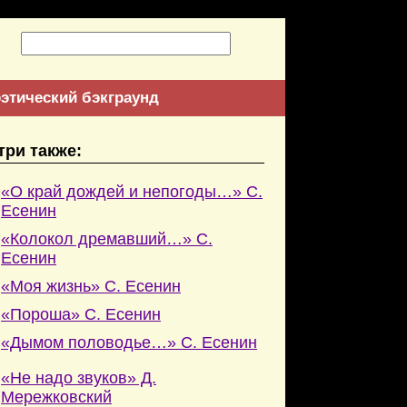
этический бэкграунд
три также:
«О край дождей и непогоды…» С.
Есенин
«Колокол дремавший…» С.
Есенин
«Моя жизнь» С. Есенин
«Пороша» С. Есенин
«Дымом половодье…» С. Есенин
«Не надо звуков» Д.
Мережковский