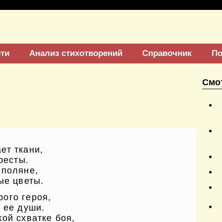
ети
Анализ стихотворений
Справочник
По
Смо
ет ткани,
ресты.
 поляне,
ые цветы.
ого героя,
 ее души.
ой схватке боя,