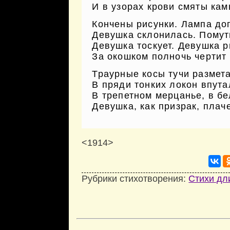
И в узорах крови смяты ка
Кончены рисунки. Лампа дог
Девушка склонилась. Помут
Девушка тоскует. Девушка р
За окошком полночь чертит 
Траурные косы тучи размет
В пряди тонких локон впута
В трепетном мерцанье, в б
Девушка, как призрак, плаче
<1914>
Рубрики стихотворения:
Стихи дл