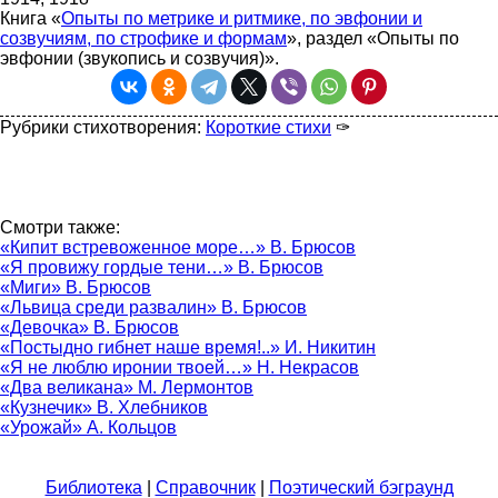
Книга «
Опыты по метрике и ритмике, по эвфонии и
созвучиям, по строфике и формам
», раздел «Опыты по
эвфонии (звукопись и созвучия)».
Рубрики стихотворения:
Короткие стихи
✑
Смотри также:
«Кипит встревоженное море…» В. Брюсов
«Я провижу гордые тени…» В. Брюсов
«Миги» В. Брюсов
«Львица среди развалин» В. Брюсов
«Девочка» В. Брюсов
«Постыдно гибнет наше время!..» И. Никитин
«Я не люблю иронии твоей…» Н. Некрасов
«Два великана» М. Лермонтов
«Кузнечик» В. Хлебников
«Урожай» А. Кольцов
Библиотека
|
Справочник
|
Поэтический бэграунд