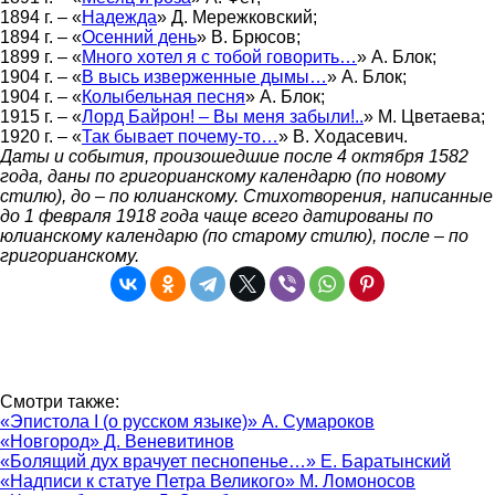
1894 г. – «
Надежда
» Д. Мережковский;
1894 г. – «
Осенний день
» В. Брюсов;
1899 г. – «
Много хотел я с тобой говорить…
» А. Блок;
1904 г. – «
В высь изверженные дымы…
» А. Блок;
1904 г. – «
Колыбельная песня
» А. Блок;
1915 г. – «
Лорд Байрон! – Вы меня забыли!..
» М. Цветаева;
1920 г. – «
Так бывает почему-то…
» В. Ходасевич.
Даты и события, произошедшие после 4 октября 1582
года, даны по григорианскому календарю (по новому
стилю), до – по юлианскому. Стихотворения, написанные
до 1 февраля 1918 года чаще всего датированы по
юлианскому календарю (по старому стилю), после – по
григорианскому.
Смотри также:
«Эпистола I (о русском языке)» А. Сумароков
«Новгород» Д. Веневитинов
«Болящий дух врачует песнопенье…» Е. Баратынский
«Надписи к статуе Петра Великого» М. Ломоносов