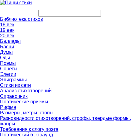
Библиотека стихов
18 век
19 век
20 век
Баллады
Басни
Думы
Оды
Поэмы
Сонеты
Элегии
Эпиграммы
Стихи из сети
Анализ стихотворений
Справочник
Поэтические приёмы
Рифма
Размеры, метры, стопы
Разновидности стихотворений, строфы, твердые формы,
жанры
Требования к слогу поэта
Поэтический бэкграунд