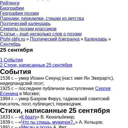
Рейтинги
Биографии
География поэзии
Пародии, переделки, стишки из детства
Поэтический календарь
Секреты поэзии классиков
Статьи – ещё несколько слов о поэзии
Pishi-stihi.ru
»
Поэтический бэкграунд
»
Календарь
»
Сентябрь
25 сентября
1
События
2
Стихи, написанные 25 сентября
События
1536 г. – умер Иоанн Секунд (наст. имя Ян Эверартс),
нидерландский поэт;
1925 г. – последнее публичное выступление
Сергея
Есенина
в Москве;
1994 г. – умер Бахром Фируз, таджикский советский
писатель, поэт, публицист, переводчик.
Стихи, написанные 25 сентября
1833 г. – «
К брату
» В. Кюхельбекер;
1839 г. – «
Что ты спишь, мужичок?..
» А. Кольцов;
1891 г. – «
Месяц и роза
» А. Фет;