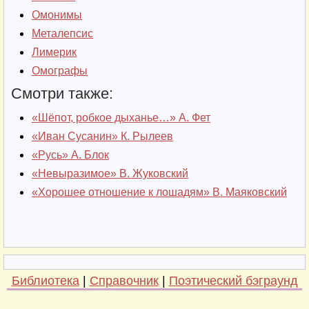
Омонимы
Металепсис
Лимерик
Омографы
Смотри также:
«Шёпот, робкое дыханье…» А. Фет
«Иван Сусанин» К. Рылеев
«Русь» А. Блок
«Невыразимое» В. Жуковский
«Хорошее отношение к лошадям» В. Маяковский
Библиотека
|
Справочник
|
Поэтический бэграунд