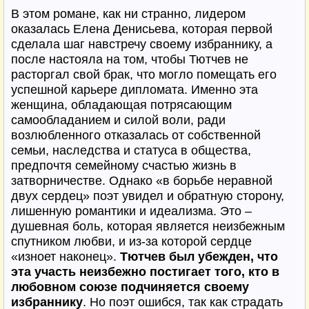
В этом романе, как ни странно, лидером
оказалась Елена Денисьева, которая первой
сделала шаг навстречу своему избраннику, а
после настояла на том, чтобы Тютчев не
расторгал свой брак, что могло помещать его
успешной карьере дипломата. Именно эта
женщина, обладающая потрясающим
самообладанием и силой воли, ради
возлюбленного отказалась от собственной
семьи, наследства и статуса в общества,
предпочтя семейному счастью жизнь в
затворничестве. Однако «в борьбе неравной
двух сердец» поэт увидел и обратную сторону,
лишенную романтики и идеализма. Это –
душевная боль, которая является неизбежным
спутником любви, и из-за которой сердце
«изноет наконец».
Тютчев был убежден, что
эта участь неизбежно постигает того, кто в
любовном союзе подчиняется своему
избраннику
. Но поэт ошибся, так как страдать