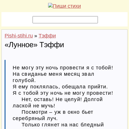
Pishi-stihi.ru
»
Тэффи
«Лунное» Тэффи
Не могу эту ночь провести я с тобой!

На свиданье меня месяц звал 
голубой.

Я ему поклялась, обещала прийти.

Я с тобой эту ночь не могу провести!

‎     Нет, оставь! Не целуй! Долгой 
лаской не мучь!

‎‎     Посмотри – уж в окно бьет 
серебряный луч.

‎‎     Только глянет на нас бледный 