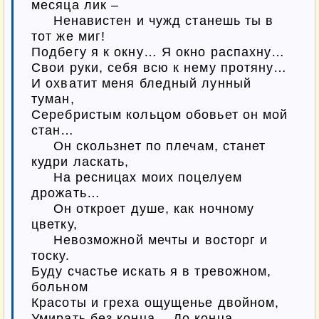
месяца лик –

‎‎     Ненавистен и чужд станешь ты в 
тот же миг!

Подбегу я к окну… Я окно распахну…

Свои руки, себя всю к нему протяну…

И охватит меня бледный лунный 
туман,

Серебристым кольцом обовьет он мой 
стан…

‎‎     Он скользнет по плечам, станет 
кудри ласкать,

‎‎     На ресницах моих поцелуем 
дрожать…

‎‎     Он откроет душе, как ночному 
цветку,

‎‎     Невозможной мечты и восторг и 
тоску.

Буду счастье искать я в тревожном, 
больном

Красоты и греха ощущенье двойном,

Умирать без конца… До конца 