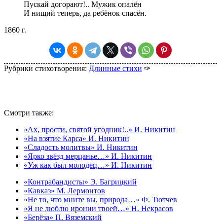
Пускай догорают!.. Мужик опалён
И нищий теперь, да ребёнок спасён.
1860 г.
Рубрики стихотворения:
Длинные стихи
✑
Смотри также:
«Ах, прости, святой угодник!..» И. Никитин
«На взятие Карса» И. Никитин
«Сладость молитвы» И. Никитин
«Ярко звёзд мерцанье…» И. Никитин
«Уж как был молодец…» И. Никитин
«Контрабандисты» Э. Багрицкий
«Кавказ» М. Лермонтов
«Не то, что мните вы, природа…» Ф. Тютчев
«Я не люблю иронии твоей…» Н. Некрасов
«Берёза» П. Вяземский