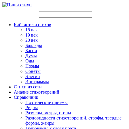
Библиотека стихов
18 век
19 век
20 век
Баллады
Басни
Думы
Оды
Поэмы
Сонеты
Элегии
Эпиграммы
Стихи из сети
Анализ стихотворений
Справочник
Поэтические приёмы
Рифма
Размеры, метры, стопы
Разновидности стихотворений, строфы, твердые
формы, жанры
Требования к слогу поэта