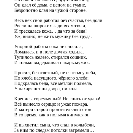
Он клал её дома, с цепом на гумне,
Безропотно клал на чужой стороне.
Весь век свой работал без счастья, без доли.
Росли на широких ладонях мозоли,
И трескалась кожа… да что за беда!
Уж, видно, не жить мужику без труда.
Упорной работы соха не сносила, –
Ломалась, и в поле другая ходила,
Тупилось железо, стирался сошник,
И только выдерживал пахарь-мужик.
Просил, безответный, не счастья у неба,
Но хлеба насущного, чёрного хлеба;
Подкралась беда, всё метлой подмела, –
У пахаря нет ни двора, ни кола.
Крепись, горемычный! Не гнись от удара!
Всё вынесло сердце: и ужас пожара,
И матери старой пронзительный стон
В то время, как в полымя кинулся он
И выхватил сына, что спал в колыбели,
За ним по следам потолки загремели…