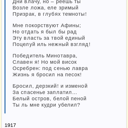
Дни влачу, но – реешь ты
Возле ложа, еле зримый
Призрак, в глубях темноты!
Мне покорствуют Афины;
Но отдать я был бы рад
Эту власть за твой единый
Поцелуй иль нежный взгляд!
Победитель Минотавра,
Славен я! Но мой висок
Осребрен: под сенью лавра
Жизнь я бросил на песок!
Бросил, дерзкий! и изменой
За спасенье заплатил…
Белый остров, белой пеной
Ты ль мне кудри убелил?
1917