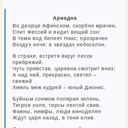
Ариадна
Во дворце Афинском, скорбно мрачен,
Спит Фессей и видит вещий сон:
В теми вод белеет Накс; прозрачен
Воздух ночи; в звездах небосклон.
В страхе, встретя вкруг песок
прибрежий,
Чуть привстав, царевна смотрит вниз;
А над ней, прекрасен, светел –
свежий
Хмель меж кудрей – юный Дионис.
Буйным сонмом попирая зелень,
Тигров холя, тирсы лентой свив,
Фавны, нимфы, люди виноделен
Ждут царя назад, в тени олив.