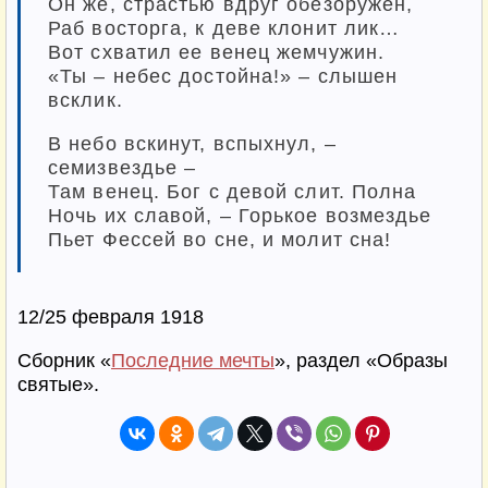
Он же, страстью вдруг обезоружен,
Раб восторга, к деве клонит лик…
Вот схватил ее венец жемчужин.
«Ты – небес достойна!» – слышен
всклик.
В небо вскинут, вспыхнул, –
семизвездье –
Там венец. Бог с девой слит. Полна
Ночь их славой, – Горькое возмездье
Пьет Фессей во сне, и молит сна!
12/25 февраля 1918
Сборник «
Последние мечты
», раздел «Образы
святые».