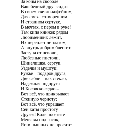
За коим на свободе
Ваш бедный друг сидит
В своем светло-кофейном,
Для смеха сотворенном
И странном сертуке,
В мечтах, с пером в руке!
Там кипа книжек рядом
Любимейших лежит,
Их переплет не златом,
А внутрь добром блестит.
Заступа от неволи,
Любезные пистоли,
Шинелишка, сертук,
Уздечка и муштук;
Ружье – подарок друга,
Две сабли – как стекло,
Надежная подпруга
И Косовско седло –
Вот всё, что прикрывает
Стенную черноту;
Вот всё, что украшает
Сей хаты простоту.
Друзья! Коль посетите
Меня вы под часок,
Яств пышных не просите: