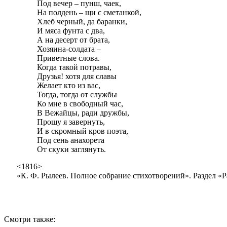
Под вечер – пунш, чаек,
На полдень – щи с сметанкой,
Хлеб черный, да баранки,
И мяса фунта с два,
А на десерт от брата,
Хозяина-солдата –
Приветные слова.
Когда такой потравы,
Друзья! хотя для славы
Желает кто из вас,
Тогда, тогда от службы
Ко мне в свободный час,
В Вежайцы, ради дружбы,
Прошу я завернуть,
И в скромный кров поэта,
Под сень анахорета
От скуки заглянуть.
<1816>
«К. Ф. Рылеев. Полное собрание стихотворений». Раздел «
Смотри также: