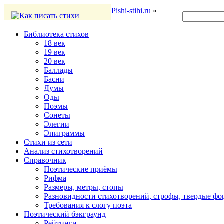
Pishi-stihi.ru
»
Библиотека стихов
18 век
19 век
20 век
Баллады
Басни
Думы
Оды
Поэмы
Сонеты
Элегии
Эпиграммы
Стихи из сети
Анализ стихотворений
Справочник
Поэтические приёмы
Рифма
Размеры, метры, стопы
Разновидности стихотворений, строфы, твердые ф
Требования к слогу поэта
Поэтический бэкграунд
Рейтинги