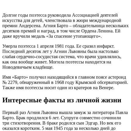
Долгие годы поэтесса руководила Ассоциацией деятелей
искусства для детей, членствовала в жюри международной
премии Андерсена. Агния Барто – обладательница нескольких
десятков премий и наград, в том числе Ордена Ленина. Ей
даже вручили медаль «За спасение утопающего».
Умерла поэтесса 1 апреля 1981 года. Ее сразил инфаркт.
Последний десяток лет у Агнии Львовны была настолько
слабая сердечно-сосудистая система, что врачи удивлялись,
как она вообще живет. Могила поэтессы находится на
Новодевичьем кладбище.
Имя «Барто» получил находящийся в главном поясе астероид
№ 2279, обнаруженный в 1968 году Крымской обсерваторией.
Также имя поэтессы носит один из кратеров на Венере.
Интересные факты из личной жизни
Первый раз Агния Львовна вышла замуж за литератора Павла
Барто. Брак продлился 6 лет. Супруги совместно сочинили
три стихотворения. В браке родился сын Эдгар. Но век его
оказался коротким. 5 мая 1945 года за несколько дней до