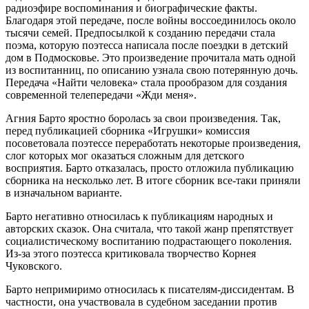
радиоэфире воспоминания и биографические факты.
Благодаря этой передаче, после войны воссоединилось около
тысячи семей. Предпосылкой к созданию передачи стала
поэма, которую поэтесса написала после поездки в детский
дом в Подмосковье. Это произведение прочитала мать одной
из воспитанниц, по описанию узнала свою потерянную дочь.
Передача «Найти человека» стала прообразом для создания
современной телепередачи «Жди меня».
Агния Барто яростно боролась за свои произведения. Так,
перед публикацией сборника «Игрушки» комиссия
посоветовала поэтессе переработать некоторые произведения,
слог которых мог оказаться сложным для детского
восприятия. Барто отказалась, просто отложила публикацию
сборника на несколько лет. В итоге сборник все-таки приняли
в изначальном варианте.
Барто негативно относилась к публикациям народных и
авторских сказок. Она считала, что такой жанр препятствует
социалистическому воспитанию подрастающего поколения.
Из-за этого поэтесса критиковала творчество Корнея
Чуковского.
Барто непримиримо относилась к писателям-диссидентам. В
частности, она участвовала в судебном заседании против