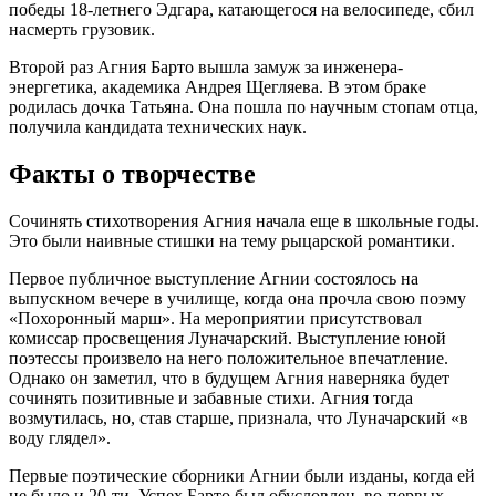
победы 18-летнего Эдгара, катающегося на велосипеде, сбил
насмерть грузовик.
Второй раз Агния Барто вышла замуж за инженера-
энергетика, академика Андрея Щегляева. В этом браке
родилась дочка Татьяна. Она пошла по научным стопам отца,
получила кандидата технических наук.
Факты о творчестве
Сочинять стихотворения Агния начала еще в школьные годы.
Это были наивные стишки на тему рыцарской романтики.
Первое публичное выступление Агнии состоялось на
выпускном вечере в училище, когда она прочла свою поэму
«Похоронный марш». На мероприятии присутствовал
комиссар просвещения Луначарский. Выступление юной
поэтессы произвело на него положительное впечатление.
Однако он заметил, что в будущем Агния наверняка будет
сочинять позитивные и забавные стихи. Агния тогда
возмутилась, но, став старше, признала, что Луначарский «в
воду глядел».
Первые поэтические сборники Агнии были изданы, когда ей
не было и 20-ти. Успех Барто был обусловлен, во-первых,