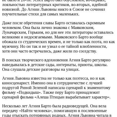
лояльностью литературных критиков, во-вторых, идейной
новизной. До Агнии Львовны никто в Союзе не сочинял
поучительные стихи для самых маленьких.
Даже после обретения славы Барто оставалась скромным
человеком. Она была лично знакома с Маяковским,
Луначарским, Горьким, но для нее эти литераторы оставались
великими и недосягаемыми. Маяковского Барто вообще
обожала со студенческих времен, и не только как поэта, но как
мужчину. Но он так и не узнал о ее тайной влюбленности,
хотя они часто встречались, даже жили по соседству.
В поисках творческого вдохновения Агния Барто регулярно
наведывалась в детские сады, интернаты, приюты, школы.
Она слушала детские разговоры на улицах.
Агния Львовна известна не только как поэтесса, но и как
киносценарист. Именно она в сотрудничестве с лучшей
подругой Риной Зеленой написала сценарий к знаменитому
фильму «Подкидыш». Также перу Барто принадлежит
сценарий фильма «Алеша Птицын вырабатывает характер».
Несколько лет Агния Барто была радиоведущей. Она вела
передачу «Найти человека», помогавшую в послевоенные
годы отыскать потерянных родных. Агния Львовна читала в