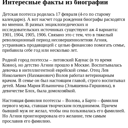
Интересные факты из биографии
Детская поэтесса родилась 17 февраля (4-го по старому
календарю). А вот насчет года рождения биографы расходятся
во мнении. В разных энциклопедических и
исследовательских источниках существуют аж 4 варианта:
1901, 1904, 1905, 1906. Связано это с тем, что в тяжелый
революционный период несовершеннолетняя Агния,
устраиваясь продавщицей с целью финансово помогать семье,
прибавила себе год или несколько лет.
Родной город поэтессы – литовский Каунас (в то время
Ковно), но детство Агнии прошло в Москве. Воспитывалась
девочка в интеллигентной еврейской семье. Отец Лев
Николаевич (Нахманович) Волов работал ветеринарным
врачом. В семье он был настоящим главой, строго воспитывал
детей. Мама Мария Ильинична (Эльяшевна-Гиршовна), в
девичестве Блох, была домохозяйкой.
Настоящая фамилия поэтессы – Волова, а Барто – фамилия
первого мужа, ставшая творческим псевдонимом. Причем
бывший муж не желал, чтобы она пользовалась его фамилией.
Но Агния проигнорировала его желание, тем самым
прославив его фамилию.