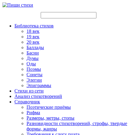
Библиотека стихов
18 век
19 век
20 век
Баллады
Басни
Думы
Оды
Поэмы
Сонеты
Элегии
Эпиграммы
Стихи из сети
Анализ стихотворений
Справочник
Поэтические приёмы
Рифма
Размеры, метры, стопы
Разновидности стихотворений, строфы, твердые
формы, жанры
Требования к слогу поэта