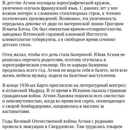
В детстве Агния посещала хореографический кружок,
увлеченно изучала французский язык. С ранних лет у нее
возник интерес к сложению стихотворных строк, к чтению
поэтических произведений. Возможно, эта увлеченность
передалась девочке от дяди по материнской линии Григория
Ильича Блоха. Он был именитым врачом-отоларингологом,
заведовал Ялтинской горловой клиникой Института
климатологии туберкулеза, а в свободное время сочинял
детские стихи.
Отец желал, чтобы его дочь стала балериной. Юная Агния не
решилась перечить родителям, поэтому отучилась в
хореографическом училище. Но ее карьера балерины
продлилась всего год. Агния не видела себя в балете, хотя всю
жизнь любила музыку, ходила на балетные выступления.
В конце 1930-ых Барто пригласили на литературный конгресс
в испанский Мадрид. В то время в Испании пылала страшная
гражданская война. Агния Львовна поразила всех смелостью
и невозмутимостью, когда во время воя сирен, оповещающих
о скорой бомбардировке, направилась в магазин за
кастаньетами.
Годы Великой Отечественной войны Агния с родными
провела в эвакуации в Свердловске. Там трудилась токарем