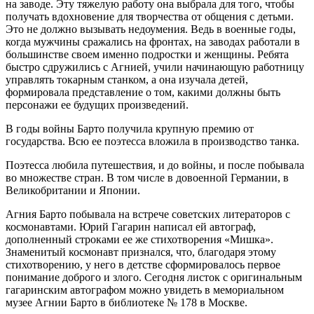
на заводе. Эту тяжелую работу она выбрала для того, чтобы
получать вдохновение для творчества от общения с детьми.
Это не должно вызывать недоумения. Ведь в военные годы,
когда мужчины сражались на фронтах, на заводах работали в
большинстве своем именно подростки и женщины. Ребята
быстро сдружились с Агнией, учили начинающую работницу
управлять токарным станком, а она изучала детей,
формировала представление о том, какими должны быть
персонажи ее будущих произведений.
В годы войны Барто получила крупную премию от
государства. Всю ее поэтесса вложила в производство танка.
Поэтесса любила путешествия, и до войны, и после побывала
во множестве стран. В том числе в довоенной Германии, в
Великобритании и Японии.
Агния Барто побывала на встрече советских литераторов с
космонавтами. Юрий Гагарин написал ей автограф,
дополненный строками ее же стихотворения «Мишка».
Знаменитый космонавт признался, что, благодаря этому
стихотворению, у него в детстве сформировалось первое
понимание доброго и злого. Сегодня листок с оригинальным
гагаринским автографом можно увидеть в мемориальном
музее Агнии Барто в библиотеке № 178 в Москве.