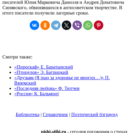
писателей Юлия Марковича Даниэля и Андрея Донатовича
Синявского, обвинявшихся в антисоветском творчестве. В
итоге писатели получили лагерные сроки.
Смотри также:
«Пироскаф» Е. Баратынский
«Птицелов» Э. Багрицкий
«Друзьям (Я пью за здоровье не многих…)» П.
Вяземский
«Последняя любовь» Ф. Тютчев
«Россия» К. Бальмонт
Библиотека
|
Справочник
|
Поэтический бэграунд
pishi-stihi.ru
- сегодня поговорим о стихах