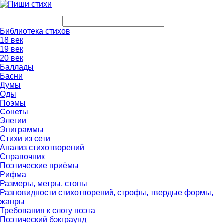
Библиотека стихов
18 век
19 век
20 век
Баллады
Басни
Думы
Оды
Поэмы
Сонеты
Элегии
Эпиграммы
Стихи из сети
Анализ стихотворений
Справочник
Поэтические приёмы
Рифма
Размеры, метры, стопы
Разновидности стихотворений, строфы, твердые формы,
жанры
Требования к слогу поэта
Поэтический бэкграунд