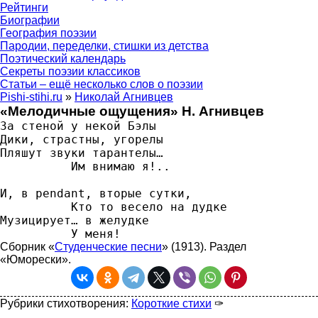
Рейтинги
Биографии
География поэзии
Пародии, переделки, стишки из детства
Поэтический календарь
Секреты поэзии классиков
Статьи – ещё несколько слов о поэзии
Pishi-stihi.ru
»
Николай Агнивцев
«Мелодичные ощущения» Н. Агнивцев
За стеной у некой Бэлы

Дики, страстны, угорелы

Пляшут звуки тарантелы…

          Им внимаю я!..

И, в pendant, вторые сутки,

          Кто то весело на дудке

Музицирует… в желудке

          У меня!
Сборник «
Студенческие песни
» (1913). Раздел
«Юморески».
Рубрики стихотворения:
Короткие стихи
✑