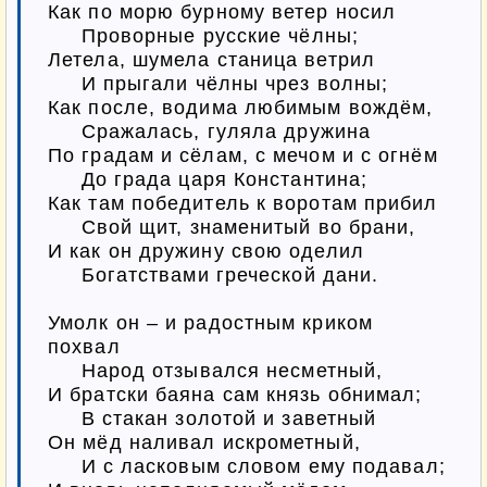
Как по морю бурному ветер носил

     Проворные русские чёлны;

Летела, шумела станица ветрил

     И прыгали чёлны чрез волны;

Как после, водима любимым вождём,

     Сражалась, гуляла дружина

По градам и сёлам, с мечом и с огнём

     До града царя Константина;

Как там победитель к воротам прибил

     Свой щит, знаменитый во брани,

И как он дружину свою оделил

     Богатствами греческой дани.

Умолк он – и радостным криком 
похвал

     Народ отзывался несметный,

И братски баяна сам князь обнимал;

     В стакан золотой и заветный

Он мёд наливал искрометный,

     И с ласковым словом ему подавал;
