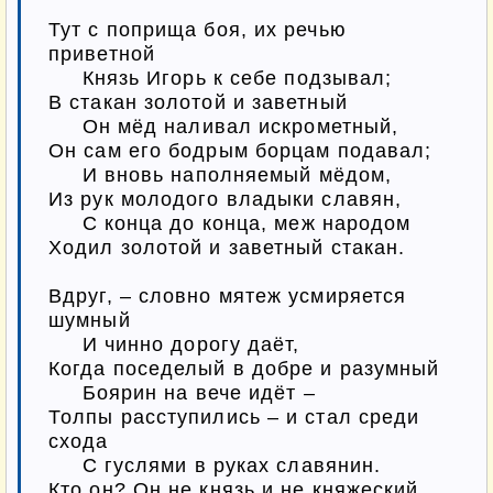
Тут с поприща боя, их речью 
приветной

     Князь Игорь к себе подзывал;

В стакан золотой и заветный

     Он мёд наливал искрометный,

Он сам его бодрым борцам подавал;

     И вновь наполняемый мёдом,

Из рук молодого владыки славян,

     С конца до конца, меж народом

Ходил золотой и заветный стакан.

Вдруг, – словно мятеж усмиряется 
шумный

     И чинно дорогу даёт,

Когда поседелый в добре и разумный

     Боярин на вече идёт –

Толпы расступились – и стал среди 
схода

     С гуслями в руках славянин.

Кто он? Он не князь и не княжеский 