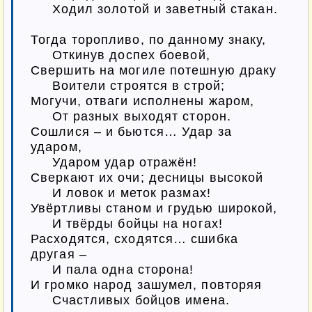
     Ходил золотой и заветный стакан.

Тогда торопливо, по данному знаку,

     Откинув доспех боевой,

Свершить на могиле потешную драку

     Воители строятся в строй;

Могучи, отваги исполнены жаром,

     От разных выходят сторон.

Сошлися – и бьются… Удар за 
ударом,

     Ударом удар отражён!

Сверкают их очи; десницы высокой

     И ловок и меток размах!

Увёртливы станом и грудью широкой,

     И твёрды бойцы на ногах!

Расходятся, сходятся… сшибка 
другая –

     И пала одна сторона!

И громко народ зашумел, повторяя

     Счастливых бойцов имена.
