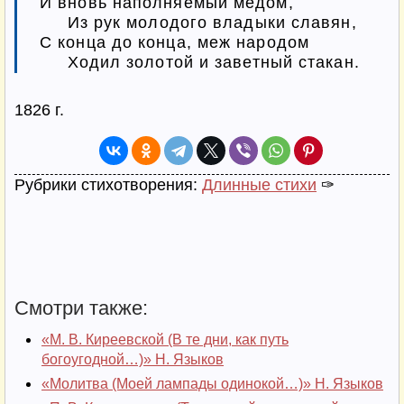
И вновь наполняемый мёдом,

     Из рук молодого владыки славян,

С конца до конца, меж народом

     Ходил золотой и заветный стакан.
1826 г.
Рубрики стихотворения:
Длинные стихи
✑
Смотри также:
«М. В. Киреевской (В те дни, как путь
богоугодной…)» Н. Языков
«Молитва (Моей лампады одинокой…)» Н. Языков