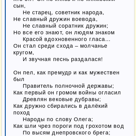
сын,

     Не старец, советник народа,

Не славный дружин воевода,

     Не славный соратник дружин;

Но все его знают, он людям знаком

     Красой вдохновенного гласа…

Он стал среди схода – молчанье 
кругом,

     И звучная песнь раздалася!

Он пел, как премудр и как мужествен 
был

     Правитель полночной державы;

Как первый он громом войны огласил

     Древлян вековые дубравы;

Как дружно сбирались в далёкий 
поход

     Народы по слову Олега;

Как шли чрез пороги под грохотом вод

     По высям днепровского брега;
