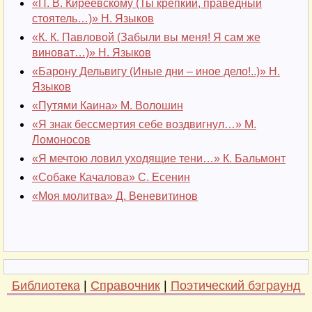
«П. В. Киреевскому (Ты крепкий, праведный
стоятель…)» Н. Языков
«К. К. Павловой (Забыли вы меня! Я сам же
виноват…)» Н. Языков
«Барону Дельвигу (Иные дни – иное дело!..)» Н.
Языков
«Путями Каина» М. Волошин
«Я знак бессмертия себе воздвигнул…» М.
Ломоносов
«Я мечтою ловил уходящие тени…» К. Бальмонт
«Собаке Качалова» С. Есенин
«Моя молитва» Д. Веневитинов
Библиотека
|
Справочник
|
Поэтический бэграунд