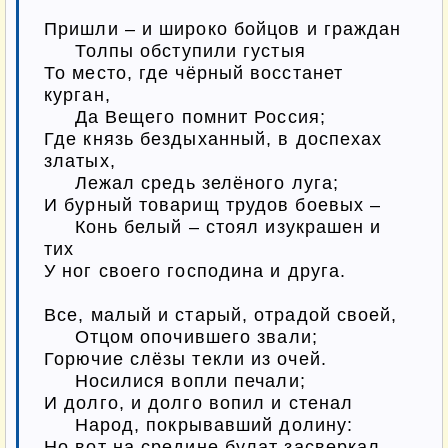
Пришли – и широко бойцов и граждан

     Толпы обступили густыя

То место, где чёрный восстанет 
курган,

     Да Вещего помнит Россия;

Где князь бездыханный, в доспехах 
златых,

     Лежал средь зелёного луга;

И бурный товарищ трудов боевых –

     Конь белый – стоял изукрашен и 
тих

У ног своего господина и друга.

Все, малый и старый, отрадой своей,

     Отцом опочившего звали;

Горючие слёзы текли из очей.

     Носилися вопли печали;

И долго, и долго вопил и стенал

     Народ, покрывавший долину:

Но вот на средине булат засверкал.
