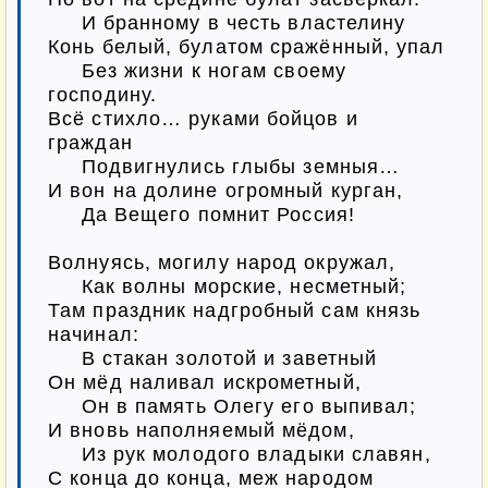
     И бранному в честь властелину

Конь белый, булатом сражённый, упал

     Без жизни к ногам своему 
господину.

Всё стихло… руками бойцов и 
граждан

     Подвигнулись глыбы земныя…

И вон на долине огромный курган,

     Да Вещего помнит Россия!

Волнуясь, могилу народ окружал,

     Как волны морские, несметный;

Там праздник надгробный сам князь 
начинал:

     В стакан золотой и заветный

Он мёд наливал искрометный,

     Он в память Олегу его выпивал;

И вновь наполняемый мёдом,

     Из рук молодого владыки славян,

С конца до конца, меж народом
