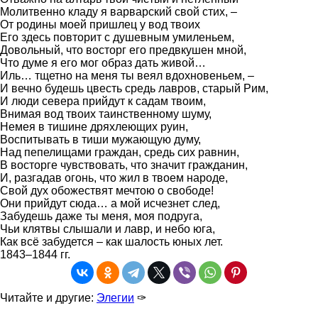
Молитвенно кладу я варварский свой стих, –
От родины моей пришлец у вод твоих
Его здесь повторит с душевным умиленьем,
Довольный, что восторг его предвкушен мной,
Что думе я его мог образ дать живой…
Иль… тщетно на меня ты веял вдохновеньем, –
И вечно будешь цвесть средь лавров, старый Рим,
И люди севера прийдут к садам твоим,
Внимая вод твоих таинственному шуму,
Немея в тишине дряхлеющих руин,
Воспитывать в тиши мужающую думу,
Над пепелищами граждан, средь сих равнин,
В восторге чувствовать, что значит гражданин,
И, разгадав огонь, что жил в твоем народе,
Свой дух обожествят мечтою о свободе!
Они прийдут сюда… а мой исчезнет след,
Забудешь даже ты меня, моя подруга,
Чьи клятвы слышали и лавр, и небо юга,
Как всё забудется – как шалость юных лет.
1843–1844 гг.
Читайте и другие:
Элегии
✑