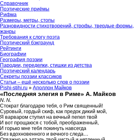
Справочник
Поэтические приёмы
Рифма
Размеры, метры, стопы
Разновидности стихотворений, строфы, твердые формы,
жанры
Требования к слогу поэта
Поэтический бэкграунд
Рейтинги
Биографии
География поэзии
Пародии, переделки, стишки из детства
Поэтический календарь
Секреты поэзии классиков
Статьи – ещё несколько слов о поэзии
Pishi-stihi.ru
»
Аполлон Майков
«Последняя элегия в Риме» А. Майков
N. N.
Стократ благодарю тебя, о Рим священный!
Суровый, гордый скиф, как предок дикий мой,
Я варваром ступил на вечный пепел твой
И вот прощаюся с тобой, преображенный,
И горько мне тебя покинуть навсегда
Без вдохновенного и вечного следа…
Отважно на алтарь твой чистый и нетленный