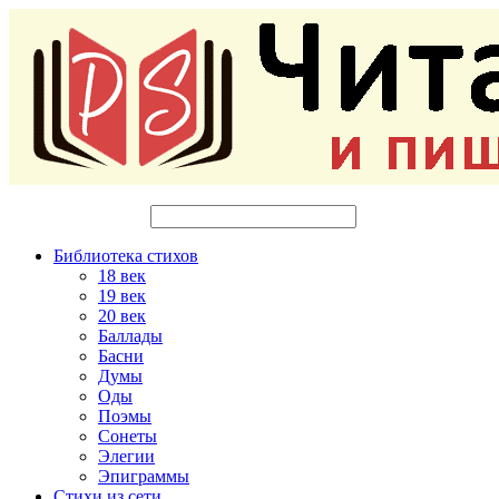
Библиотека стихов
18 век
19 век
20 век
Баллады
Басни
Думы
Оды
Поэмы
Сонеты
Элегии
Эпиграммы
Стихи из сети