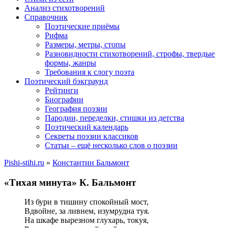
Анализ стихотворений
Справочник
Поэтические приёмы
Рифма
Размеры, метры, стопы
Разновидности стихотворений, строфы, твердые
формы, жанры
Требования к слогу поэта
Поэтический бэкграунд
Рейтинги
Биографии
География поэзии
Пародии, переделки, стишки из детства
Поэтический календарь
Секреты поэзии классиков
Статьи – ещё несколько слов о поэзии
Pishi-stihi.ru
»
Константин Бальмонт
«Тихая минута» К. Бальмонт
Из бури в тишину спокойный мост,
Вдвойне, за ливнем, изумрудна туя.
На шкафе вырезном глухарь, токуя,