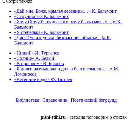
Смотри также:
«Дай мне, Боже, крылья лебедины…» К. Бальмонт
«Струнность» К. Бальмонт
«Хочу (Хочу быть дерзким, хочу быть смелым…)» К.
Бальмонт
«У стебелька» К. Бальмонт
«Двое (Уста к устам, безгласное лобзанье…)» К.
Бальмонт
«Нищий» И. Тургенев
«Солнце» А. Белый
«В прошлом» В. Брюсов
«Я долго размышлял и долго был в сомненье…» М.
Ломоносов
«Весенние воды» Ф. Тютчев
Библиотека
|
Справочник
|
Поэтический бэграунд
pishi-stihi.ru
- сегодня поговорим о стихах