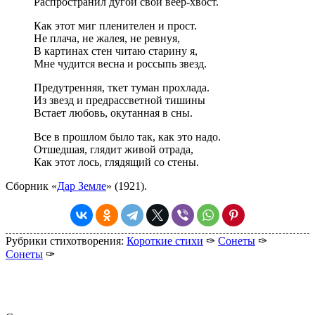
Распространил дугой свой веер-хвост.
Как этот миг пленителен и прост.
Не плача, не жалея, не ревнуя,
В картинах стен читаю старину я,
Мне чудится весна и россыпь звезд.
Предутренняя, ткет туман прохлада.
Из звезд и предрассветной тишины
Встает любовь, окутанная в сны.
Все в прошлом было так, как это надо.
Отшедшая, глядит живой отрада,
Как этот лось, глядящий со стены.
Сборник «
Дар Земле
» (1921).
Рубрики стихотворения:
Короткие стихи
✑
Сонеты
✑
Сонеты
✑