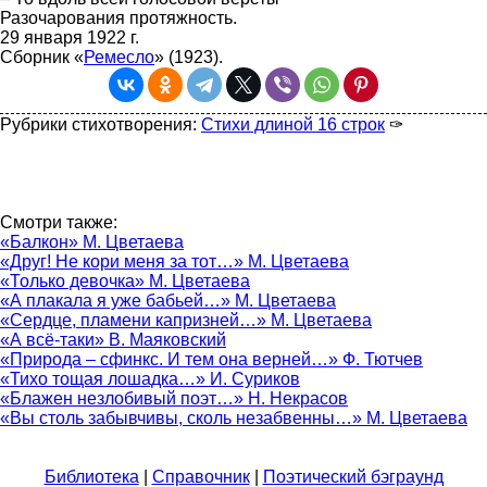
Разочарования протяжность.
29 января 1922 г.
Сборник «
Ремесло
» (1923).
Рубрики стихотворения:
Стихи длиной 16 строк
✑
Смотри также:
«Балкон» М. Цветаева
«Друг! Не кори меня за тот…» М. Цветаева
«Только девочка» М. Цветаева
«А плакала я уже бабьей…» М. Цветаева
«Сердце, пламени капризней…» М. Цветаева
«А всё-таки» В. Маяковский
«Природа – сфинкс. И тем она верней…» Ф. Тютчев
«Тихо тощая лошадка…» И. Суриков
«Блажен незлобивый поэт…» Н. Некрасов
«Вы столь забывчивы, сколь незабвенны…» М. Цветаева
Библиотека
|
Справочник
|
Поэтический бэграунд