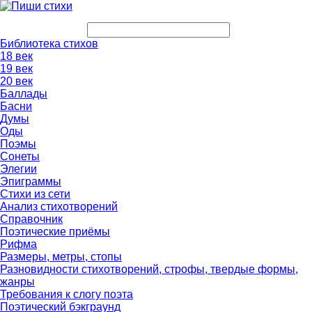
Библиотека стихов
18 век
19 век
20 век
Баллады
Басни
Думы
Оды
Поэмы
Сонеты
Элегии
Эпиграммы
Стихи из сети
Анализ стихотворений
Справочник
Поэтические приёмы
Рифма
Размеры, метры, стопы
Разновидности стихотворений, строфы, твердые формы,
жанры
Требования к слогу поэта
Поэтический бэкграунд