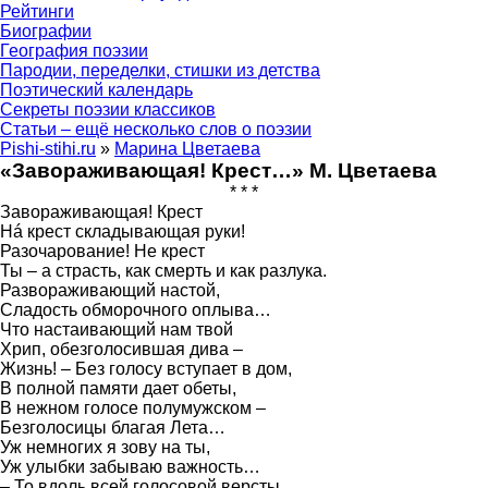
Рейтинги
Биографии
География поэзии
Пародии, переделки, стишки из детства
Поэтический календарь
Секреты поэзии классиков
Статьи – ещё несколько слов о поэзии
Pishi-stihi.ru
»
Марина Цветаева
«Завораживающая! Крест…» М. Цветаева
* * *
Завораживающая! Крест
Нá крест складывающая руки!
Разочарование! Не крест
Ты – а страсть, как смерть и как разлука.
Развораживающий настой,
Сладость обморочного оплыва…
Что настаивающий нам твой
Хрип, обезголосившая дива –
Жизнь! – Без голосу вступает в дом,
В полной памяти дает обеты,
В нежном голосе полумужском –
Безголосицы благая Лета…
Уж немногих я зову на ты,
Уж улыбки забываю важность…
– То вдоль всей голосовой версты