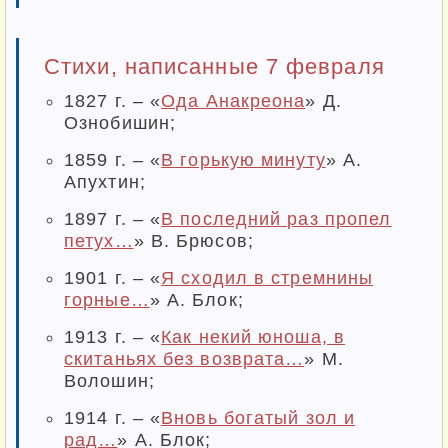
Стихи, написанные 7 февраля
1827 г. – «
Ода Анакреона
» Д.
Ознобишин;
1859 г. – «
В горькую минуту
» А.
Апухтин;
1897 г. – «
В последний раз пропел
петух…
» В. Брюсов;
1901 г. – «
Я сходил в стремнины
горные…
» А. Блок;
1913 г. – «
Как некий юноша, в
скитаньях без возврата…
» М.
Волошин;
1914 г. – «
Вновь богатый зол и
рад…
» А. Блок;