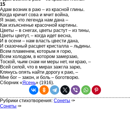
15
Адам возник в раю – из красной глины.
Когда кричит сова и мчит война,
Я знаю, что легенда нам дана –
Как изъясненье красочной картины.
Цветы – в снегах, цветы растут – из тины,
Цветы цветут, – когда идет весна,
И в осени – нам власть цвести дана,
И сказочный расцвет кристалла – льдины.
Всем пламенем, которым я горю,
Всем холодом, в котором замерзаю,
Тоской, чьим снам ни меры нет, ни краю, –
Всей силой, что в мирах зажгла зарю,
Клянусь опять найти дорогу к раю, –
Мне бог – закон, и боль – боготворю.
Сборник «
Ясень
» (1916).
Рубрики стихотворения:
Сонеты
✑
Сонеты
✑