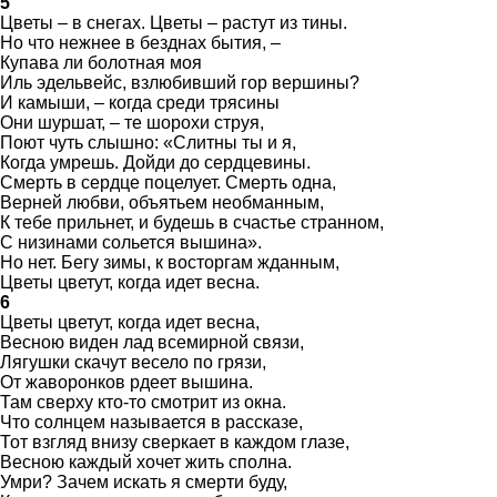
5
Цветы – в снегах. Цветы – растут из тины.
Но что нежнее в безднах бытия, –
Купава ли болотная моя
Иль эдельвейс, взлюбивший гор вершины?
И камыши, – когда среди трясины
Они шуршат, – те шорохи струя,
Поют чуть слышно: «Слитны ты и я,
Когда умрешь. Дойди до сердцевины.
Смерть в сердце поцелует. Смерть одна,
Верней любви, объятьем необманным,
К тебе прильнет, и будешь в счастье странном,
С низинами сольется вышина».
Но нет. Бегу зимы, к восторгам жданным,
Цветы цветут, когда идет весна.
6
Цветы цветут, когда идет весна,
Весною виден лад всемирной связи,
Лягушки скачут весело по грязи,
От жаворонков рдеет вышина.
Там сверху кто-то смотрит из окна.
Что солнцем называется в рассказе,
Тот взгляд внизу сверкает в каждом глазе,
Весною каждый хочет жить сполна.
Умри? Зачем искать я смерти буду,