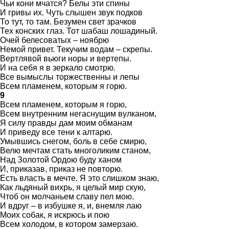
Чьи кони мчатся? Белы эти спины
И гривы их. Чуть слышен звук подков
То тут, то там. Безумен свет зрачков
Тех конских глаз. Тот шабаш лошадиный.
Очей белесоватых – ноябрю
Немой привет. Текучим водам – скрепы.
Вертлявой вьюги норы и вертепы.
И на себя я в зеркало смотрю.
Все вымыслы торжественны и лепы
Всем пламенем, которым я горю.
9
Всем пламенем, которым я горю,
Всем внутренним негаснущим вулканом,
Я силу правды дам моим обманам
И приведу все тени к алтарю.
Умывшись снегом, боль в себе смирю,
Велю мечтам стать многоликим станом,
Над Золотой Ордою буду ханом
И, приказав, приказ не повторю.
Есть власть в мечте. Я это слишком знаю,
Как льдяный вихрь, я целый мир скую,
Чтоб он молчаньем славу пел мою.
И вдруг – в избушке я, и, внемля лаю
Моих собак, я искрюсь и пою
Всем холодом, в котором замерзаю.