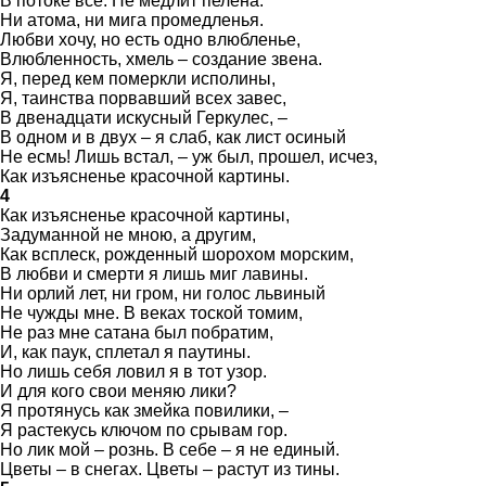
В потоке все. Не медлит пелена.
Ни атома, ни мига промедленья.
Любви хочу, но есть одно влюбленье,
Влюбленность, хмель – создание звена.
Я, перед кем померкли исполины,
Я, таинства порвавший всех завес,
В двенадцати искусный Геркулес, –
В одном и в двух – я слаб, как лист осиный
Не есмь! Лишь встал, – уж был, прошел, исчез,
Как изъясненье красочной картины.
4
Как изъясненье красочной картины,
Задуманной не мною, а другим,
Как всплеск, рожденный шорохом морским,
В любви и смерти я лишь миг лавины.
Ни орлий лет, ни гром, ни голос львиный
Не чужды мне. В веках тоской томим,
Не раз мне сатана был побратим,
И, как паук, сплетал я паутины.
Но лишь себя ловил я в тот узор.
И для кого свои меняю лики?
Я протянусь как змейка повилики, –
Я растекусь ключом по срывам гор.
Но лик мой – рознь. В себе – я не единый.
Цветы – в снегах. Цветы – растут из тины.