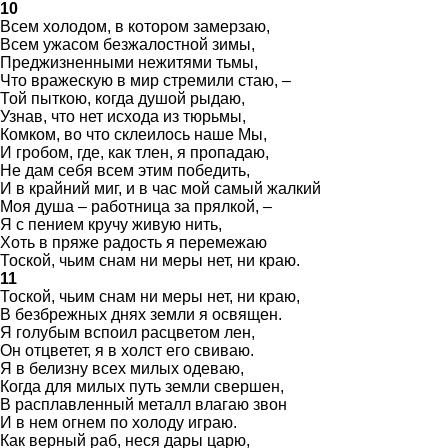
10
Всем холодом, в котором замерзаю,
Всем ужасом безжалостной зимы,
Преджизненными нежитями тьмы,
Что вражескую в мир стремили стаю, –
Той пыткою, когда душой рыдаю,
Узнав, что нет исхода из тюрьмы,
Комком, во что склеилось наше Мы,
И гробом, где, как тлен, я пропадаю,
Не дам себя всем этим победить,
И в крайний миг, и в час мой самый жалкий
Моя душа – работница за прялкой, –
Я с пением кручу живую нить,
Хоть в пряже радость я перемежаю
Тоской, чьим снам ни меры нет, ни краю.
11
Тоской, чьим снам ни меры нет, ни краю,
В безбрежных днях земли я освящен.
Я голубым вспоил расцветом лен,
Он отцветет, я в холст его свиваю.
Я в белизну всех милых одеваю,
Когда для милых путь земли свершен,
В расплавленный металл влагаю звон
И в нем огнем по холоду играю.
Как верный раб, неся дары царю,