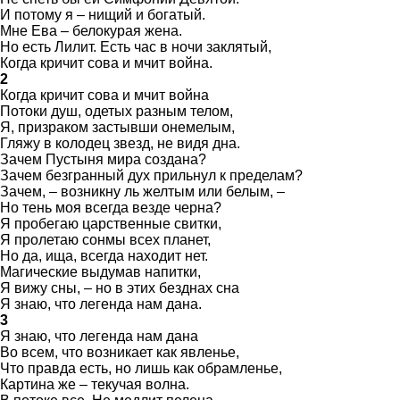
И потому я – нищий и богатый.
Мне Ева – белокурая жена.
Но есть Лилит. Есть час в ночи заклятый,
Когда кричит сова и мчит война.
2
Когда кричит сова и мчит война
Потоки душ, одетых разным телом,
Я, призраком застывши онемелым,
Гляжу в колодец звезд, не видя дна.
Зачем Пустыня мира создана?
Зачем безгранный дух прильнул к пределам?
Зачем, – возникну ль желтым или белым, –
Но тень моя всегда везде черна?
Я пробегаю царственные свитки,
Я пролетаю сонмы всех планет,
Но да, ища, всегда находит нет.
Магические выдумав напитки,
Я вижу сны, – но в этих безднах сна
Я знаю, что легенда нам дана.
3
Я знаю, что легенда нам дана
Во всем, что возникает как явленье,
Что правда есть, но лишь как обрамленье,
Картина же – текучая волна.