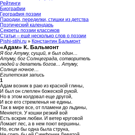
Рейтинги
Биографии
География поэзии
Пародии, переделки, стишки из детства
Поэтический календарь
Секреты поэзии классиков
Статьи – ещё несколько слов о поэзии
Pishi-stihi.ru
»
Константин Бальмонт
«Адам» К. Бальмонт
Я бог Атуму, сущий, я был один…
Атуму, бог Солнцеграда, сотворитель
людей и делатель богов… Атуму,
Солнце ночное…
Египетская запись
1
Адам возник в раю из красной глины,
И был он слеплен божеской рукой.
Но в этом колдовал еще другой,
И все его стремленья не едины.
Так в мире все, от пламени до льдины,
Меняется. У кошки резкий вой
Есть вскрик любви. И ветер круговой
Ломает лес, а в нем поют вершины.
Но, если бы одна была струна,
Не спеть бы ей Симфонии Девятой.