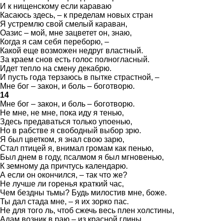
И к нищенскому если караваю
Касаюсь здесь, – к пределам новых стран
Я устремлю свой смелый караван,
Оазис – мой, мне зацветет он, знаю,
Когда я сам себя переборю, –
Какой еще возможен недруг властный.
За краем снов есть голос полногласный.
Идет тепло на смену декабрю.
И пусть года терзаюсь в пытке страстной, –
Мне бог – закон, и боль – боготворю.
14
Мне бог – закон, и боль – боготворю.
Не мне, не мне, пока иду я тенью,
Здесь предаваться только упоенью,
Но в рабстве я свободный выбор зрю.
Я был цветком, я знал свою зарю,
Стал птицей я, внимал громам как пенью,
Был днем в году, псалмом я был мгновенью,
К земному да причтусь календарю.
А если он окончился, – так что же?
Не лучше ли горенья краткий час,
Чем бездны тьмы? Будь милостив мне, боже.
Ты дал стада мне, – я их зорко пас.
Не для того ль, чтоб сжечь весь плен холстины,
Адам возник в раю – из красной глины.