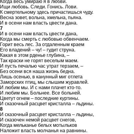
Когда весь умираю я в любви.
Ищи любовь. Следи. Гонись. Лови.
К смертельному здесь причастишься чуду.
Весна зовет, вольна, хмельна, пьяна.
И в осени нам власть цвести дана.
7
И в осени нам власть цвести дана,
Когда мы смерть с любовью обвенчаем.
Горит весь лес. За отдаленным краем
Его владений – чу! – гудит струна.
Какая в этом рденье глубина, –
Так краски не горят веселым маем.
И пусть печалью час утрат терзаем, –
Без осени вся наша жизнь бедна.
Лишь осенью, в канунный миг отлета
Заморских птиц, мы слышим журавлей.
И любим мы. И с нами плачет кто-то.
И любим мы. Больнее. Все больней.
Цветут огнем – последние куртины.
И сказочный расцвет кристалла – льдины.
8
И сказочный расцвет кристалла – льдины,
И сказочен немой расцвет снегов,
Когда мельканье белых мотыльков
Наложит власть молчанья на равнины.