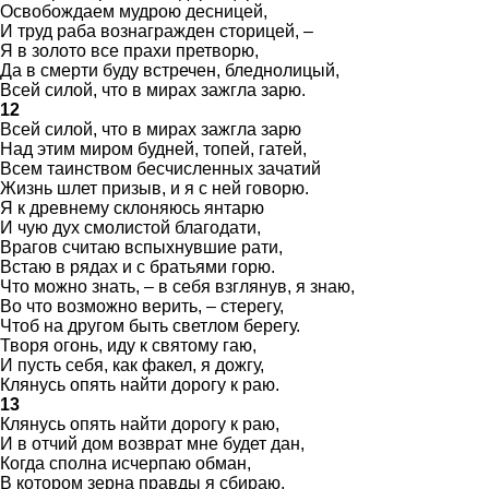
Освобождаем мудрою десницей,
И труд раба вознагражден сторицей, –
Я в золото все прахи претворю,
Да в смерти буду встречен, бледнолицый,
Всей силой, что в мирах зажгла зарю.
12
Всей силой, что в мирах зажгла зарю
Над этим миром будней, топей, гатей,
Всем таинством бесчисленных зачатий
Жизнь шлет призыв, и я с ней говорю.
Я к древнему склоняюсь янтарю
И чую дух смолистой благодати,
Врагов считаю вспыхнувшие рати,
Встаю в рядах и с братьями горю.
Что можно знать, – в себя взглянув, я знаю,
Во что возможно верить, – стерегу,
Чтоб на другом быть светлом берегу.
Творя огонь, иду к святому гаю,
И пусть себя, как факел, я дожгу,
Клянусь опять найти дорогу к раю.
13
Клянусь опять найти дорогу к раю,
И в отчий дом возврат мне будет дан,
Когда сполна исчерпаю обман,
В котором зерна правды я сбираю.