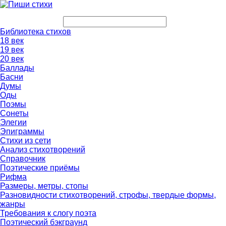
Библиотека стихов
18 век
19 век
20 век
Баллады
Басни
Думы
Оды
Поэмы
Сонеты
Элегии
Эпиграммы
Стихи из сети
Анализ стихотворений
Справочник
Поэтические приёмы
Рифма
Размеры, метры, стопы
Разновидности стихотворений, строфы, твердые формы,
жанры
Требования к слогу поэта
Поэтический бэкграунд