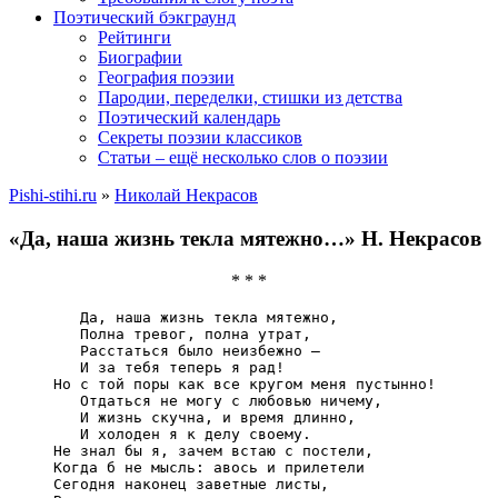
Поэтический бэкграунд
Рейтинги
Биографии
География поэзии
Пародии, переделки, стишки из детства
Поэтический календарь
Секреты поэзии классиков
Статьи – ещё несколько слов о поэзии
Pishi-stihi.ru
»
Николай Некрасов
«Да, наша жизнь текла мятежно…» Н. Некрасов
* * *
   Да, наша жизнь текла мятежно,

‎   Полна тревог, полна утрат,

‎   Расстаться было неизбежно –

‎   И за тебя теперь я рад!

Но с той поры как все кругом меня пустынно!

‎   Отдаться не могу с любовью ничему,

‎   И жизнь скучна, и время длинно,

‎   И холоден я к делу своему.

Не знал бы я, зачем встаю с постели,

Когда б не мысль: авось и прилетели

Сегодня наконец заветные листы,
