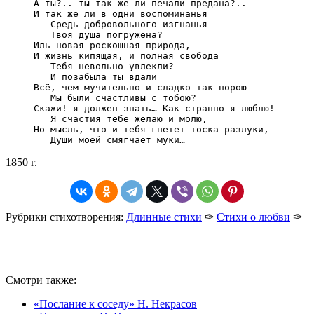
А ты?.. ты так же ли печали предана?..

И так же ли в одни воспоминанья

‎   Средь добровольного изгнанья

‎   Твоя душа погружена?

Иль новая роскошная природа,

И жизнь кипящая, и полная свобода

‎   Тебя невольно увлекли?

‎   И позабыла ты вдали

Всё, чем мучительно и сладко так порою

‎   Мы были счастливы с тобою?

Скажи! я должен знать… Как странно я люблю!

‎   Я счастия тебе желаю и молю,

Но мысль, что и тебя гнетет тоска разлуки,

‎   Души моей смягчает муки…
1850 г.
Рубрики стихотворения:
Длинные стихи
✑
Стихи о любви
✑
Смотри также:
«Послание к соседу» Н. Некрасов