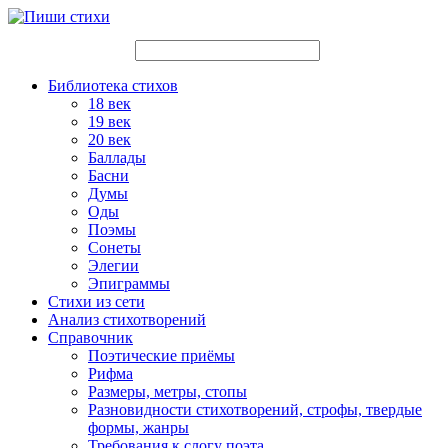
Библиотека стихов
18 век
19 век
20 век
Баллады
Басни
Думы
Оды
Поэмы
Сонеты
Элегии
Эпиграммы
Стихи из сети
Анализ стихотворений
Справочник
Поэтические приёмы
Рифма
Размеры, метры, стопы
Разновидности стихотворений, строфы, твердые
формы, жанры
Требования к слогу поэта