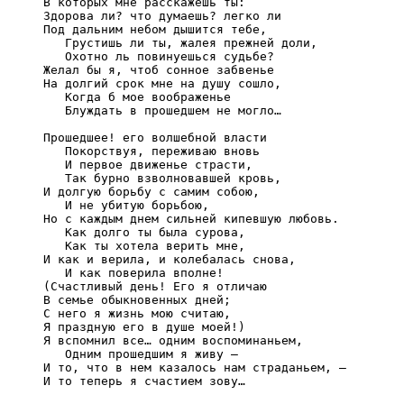
В которых мне расскажешь ты:

Здорова ли? что думаешь? легко ли

Под дальним небом дышится тебе,

‎   Грустишь ли ты, жалея прежней доли,

‎   Охотно ль повинуешься судьбе?

Желал бы я, чтоб сонное забвенье

На долгий срок мне на душу сошло,

‎   Когда б мое воображенье

   Блуждать в прошедшем не могло…

Прошедшее! его волшебной власти

‎   Покорствуя, переживаю вновь

‎   И первое движенье страсти,

‎   Так бурно взволновавшей кровь,

И долгую борьбу с самим собою,

‎   И не убитую борьбою,

Но с каждым днем сильней кипевшую любовь.

‎   Как долго ты была сурова,

‎   Как ты хотела верить мне,

И как и верила, и колебалась снова,

‎   И как поверила вполне!

(Счастливый день! Его я отличаю

В семье обыкновенных дней;

С него я жизнь мою считаю,

Я праздную его в душе моей!)

Я вспомнил все… одним воспоминаньем,

‎   Одним прошедшим я живу –

И то, что в нем казалось нам страданьем, –

И то теперь я счастием зову…
