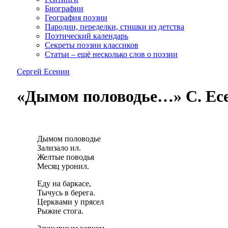
Биографии
География поэзии
Пародии, переделки, стишки из детства
Поэтический календарь
Секреты поэзии классиков
Статьи – ещё несколько слов о поэзии
Сергей Есенин
«Дымом половодье…» С. Ес
Дымом половодье
Зализало ил.
Желтые поводья
Месяц уронил.
Еду на баркасе,
Тычусь в берега.
Церквами у прясел
Рыжие стога.