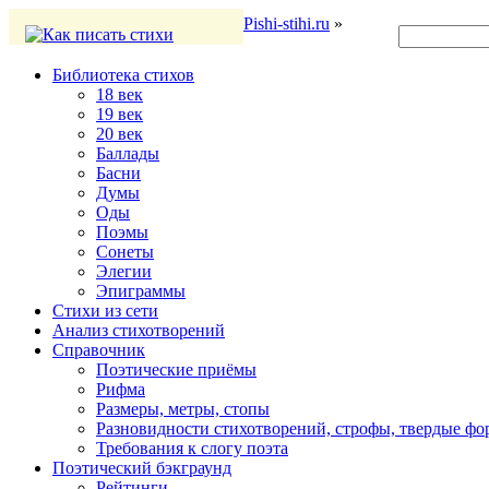
Pishi-stihi.ru
»
Библиотека стихов
18 век
19 век
20 век
Баллады
Басни
Думы
Оды
Поэмы
Сонеты
Элегии
Эпиграммы
Стихи из сети
Анализ стихотворений
Справочник
Поэтические приёмы
Рифма
Размеры, метры, стопы
Разновидности стихотворений, строфы, твердые ф
Требования к слогу поэта
Поэтический бэкграунд
Рейтинги