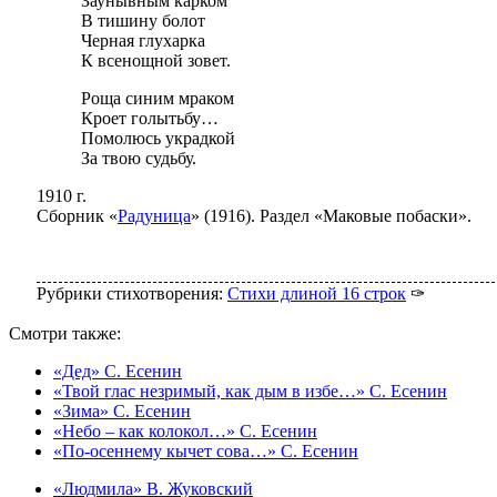
Заунывным карком
В тишину болот
Черная глухарка
К всенощной зовет.
Роща синим мраком
Кроет голытьбу…
Помолюсь украдкой
За твою судьбу.
1910 г.
Сборник «
Радуница
» (1916). Раздел «Маковые побаски».
Рубрики стихотворения:
Стихи длиной 16 строк
✑
Смотри также:
«Дед» С. Есенин
«Твой глас незримый, как дым в избе…» С. Есенин
«Зима» С. Есенин
«Небо – как колокол…» С. Есенин
«По-осеннему кычет сова…» С. Есенин
«Людмила» В. Жуковский