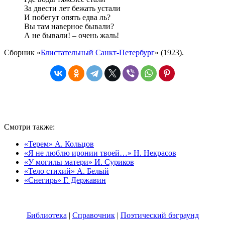
За двести лет бежать устали
И побегут опять едва ль?
Вы там наверное бывали?
А не бывали! – очень жаль!
Сборник «
Блистательный Санкт-Петербург
» (1923).
Смотри также:
«Терем» А. Кольцов
«Я не люблю иронии твоей…» Н. Некрасов
«У могилы матери» И. Суриков
«Тело стихий» А. Белый
«Снегирь» Г. Державин
Библиотека
|
Справочник
|
Поэтический бэграунд