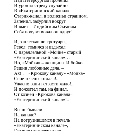
Над Петербургом пролетал,
И уронил стрелу случайно
В «Екатерининский канал».
Старик-канал, в волненьи странном,
Запенил, забурлил вокруг
И вмиг – Индийским Океаном
Себя почувствовал он вдруг!..
И, заплескавши тротуары,
Ревел, томился и вздыхал
О параллельной «Мойке» старый
«Екатерининский канал»…
Но, «Мойка» – женщина. И бойко
Решив любовные дела, –
Ах!.. – «Крюкову каналу» «Мойка»
Свое теченье отдала!..
Ужасно ранит страсти жало!..
И пожелтел там, на финал,
От козней «Крюкова канала»
«Екатерининский канал»!..
Вы не бывали
На канале?..
На погрузившемся в печаль
«Екатерининском канале»,
Где воды тяжелее стали