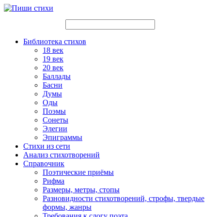
Библиотека стихов
18 век
19 век
20 век
Баллады
Басни
Думы
Оды
Поэмы
Сонеты
Элегии
Эпиграммы
Стихи из сети
Анализ стихотворений
Справочник
Поэтические приёмы
Рифма
Размеры, метры, стопы
Разновидности стихотворений, строфы, твердые
формы, жанры
Требования к слогу поэта