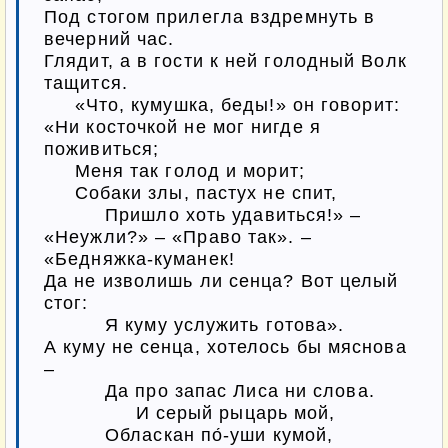
Под стогом прилегла вздремнуть в 
вечерний час.

Глядит, а в гости к ней голодный Волк 
тащится.

     «Что, кумушка, беды!» он говорит:

«Ни косточкой не мог нигде я 
поживиться;

     Меня так голод и морит;

     Собаки злы, пастух не спит,

          Пришло хоть удавиться!» –

«Неужли?» – «Право так». – 
«Бедняжка-куманек!

Да не изволишь ли сенца? Вот целый 
стог:

          Я куму услужить готова».

А куму не сенца, хотелось бы мяснова 
–

          Да про запас Лиса ни слова.

               И серый рыцарь мой,

          Обласкан по́-уши кумой,
