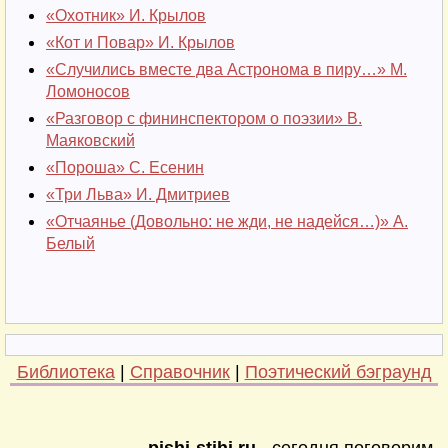
«Охотник» И. Крылов
«Кот и Повар» И. Крылов
«Случились вместе два Астронома в пиру…» М.
Ломоносов
«Разговор с фининспектором о поэзии» В.
Маяковский
«Пороша» С. Есенин
«Три Льва» И. Дмитриев
«Отчаянье (Довольно: не жди, не надейся…)» А.
Белый
Библиотека
|
Справочник
|
Поэтический бэграунд