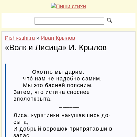
Pishi-stihi.ru
»
Иван Крылов
«Волк и Лисица» И. Крылов
          Охотно мы дарим,

     Что́ нам не надобно самим.

     Мы это басней поясним,

Затем, что истина сноснее 
вполоткрыта.
––––––
Лиса, курятинки накушавшись до-
сыта,

И добрый ворошок припрятавши в 
запас,
