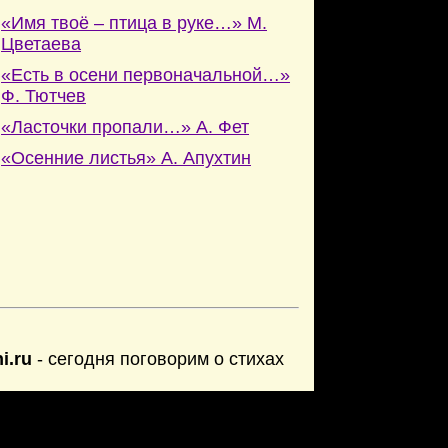
«Имя твоё – птица в руке…» М.
Цветаева
«Есть в осени первоначальной…»
Ф. Тютчев
«Ласточки пропали…» А. Фет
«Осенние листья» А. Апухтин
hi.ru
- сегодня поговорим о стихах