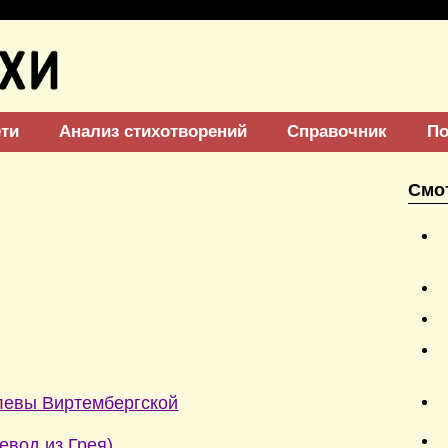
ети
Анализ стихотворений
Справочник
По
Смо
левы Виртембергской
евод из Грея)