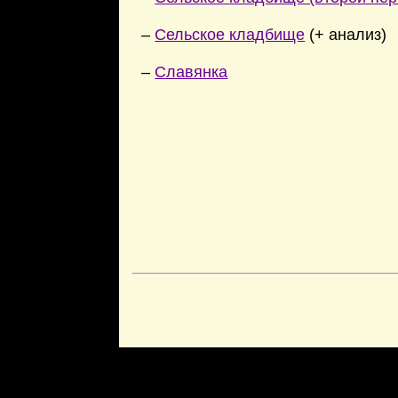
–
Сельское кладбище
(+ анализ)
–
Славянка