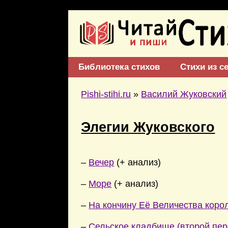
Библиотека стихов
Стихи из с
Pishi-stihi.ru
»
Василий Жуковский
Элегии Жуковского
–
Вечер
(+ анализ)
–
Море
(+ анализ)
–
На кончину Её Величества коро
–
Сельское кладбище (второй пер