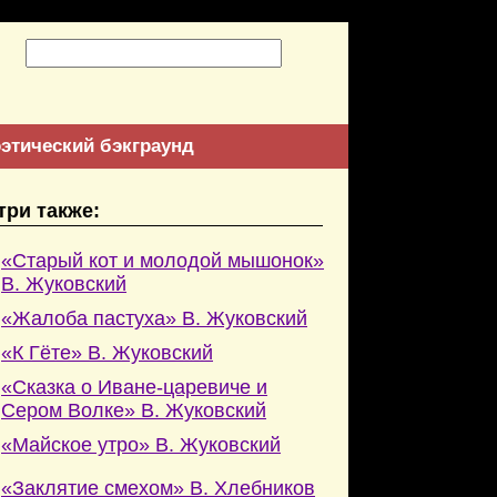
этический бэкграунд
три также:
«Старый кот и молодой мышонок»
В. Жуковский
«Жалоба пастуха» В. Жуковский
«К Гёте» В. Жуковский
«Сказка о Иване-царевиче и
Сером Волке» В. Жуковский
«Майское утро» В. Жуковский
«Заклятие смехом» В. Хлебников