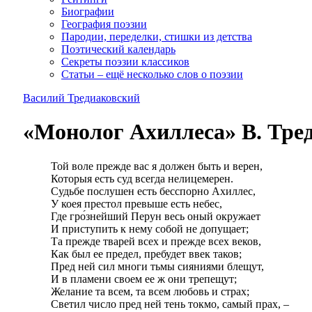
Биографии
География поэзии
Пародии, переделки, стишки из детства
Поэтический календарь
Секреты поэзии классиков
Статьи – ещё несколько слов о поэзии
Василий Тредиаковский
«Монолог Ахиллеса» В. Тре
Той воле прежде вас я должен быть и верен,
Которыя есть суд всегда нелицемерен.
Судьбе послушен есть бесспорно Ахиллес,
У коея престол превыше есть небес,
Где гро́знейший Перун весь оный окружает
И приступить к нему собой не допущает;
Та прежде тварей всех и прежде всех веков,
Как был ее предел, пребудет ввек таков;
Пред ней сил многи тьмы сияниями блещут,
И в пламени своем ее ж они трепещут;
Желание та всем, та всем любовь и страх;
Светил число пред ней тень токмо, самый прах, –