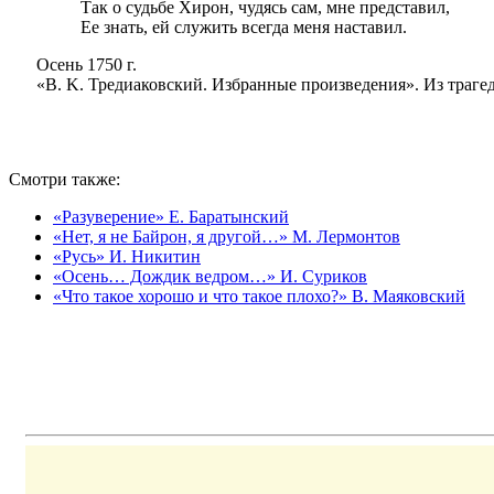
Так о судьбе Хирон, чудясь сам, мне представил,
Ее знать, ей служить всегда меня наставил.
Осень 1750 г.
«B. K. Тредиаковский. Избранные произведения». Из траге
Смотри также:
«Разуверение» Е. Баратынский
«Нет, я не Байрон, я другой…» М. Лермонтов
«Русь» И. Никитин
«Осень… Дождик ведром…» И. Суриков
«Что такое хорошо и что такое плохо?» В. Маяковский