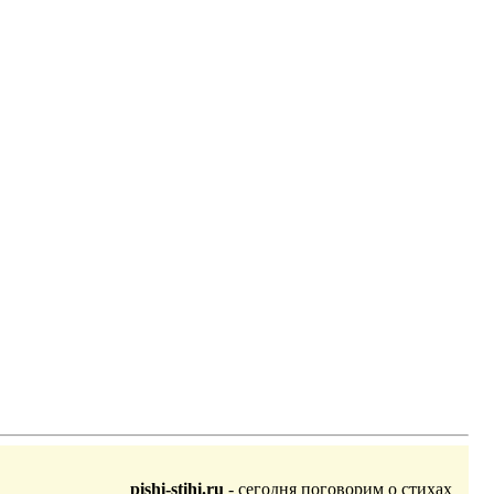
pishi-stihi.ru
- сегодня поговорим о стихах