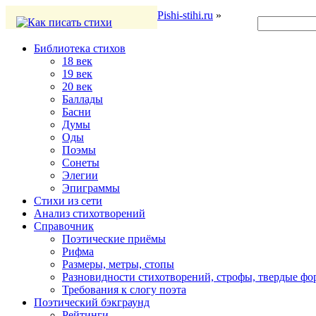
Pishi-stihi.ru
»
Библиотека стихов
18 век
19 век
20 век
Баллады
Басни
Думы
Оды
Поэмы
Сонеты
Элегии
Эпиграммы
Стихи из сети
Анализ стихотворений
Справочник
Поэтические приёмы
Рифма
Размеры, метры, стопы
Разновидности стихотворений, строфы, твердые ф
Требования к слогу поэта
Поэтический бэкграунд
Рейтинги