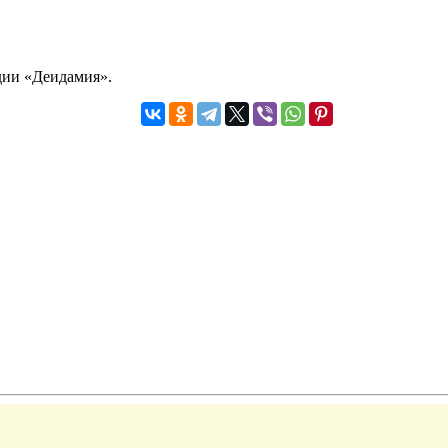
дии «Деидaмия».