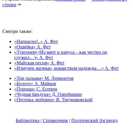
строки
✑
Смотри также:
«Напрасно!..» А. Фет
«Ошибка» А. Фет
«Тургеневу (Из мачт и паруса – как честно он
служил…)» А. Фет
«Майская песня» А. Фет
«Измучен жизнью, коварством надежды…» А. Фет
«Три пальмы» М. Лермонтов
«Болото» А. Майков
«Пороша» С. Есенин
«Чудная бандура» Д. Ознобишин
«Песенка любовна» В. Тредиаковский
Библиотека
|
Справочник
|
Поэтический бэграунд