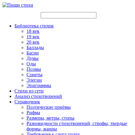
Библиотека стихов
18 век
19 век
20 век
Баллады
Басни
Думы
Оды
Поэмы
Сонеты
Элегии
Эпиграммы
Стихи из сети
Анализ стихотворений
Справочник
Поэтические приёмы
Рифма
Размеры, метры, стопы
Разновидности стихотворений, строфы, твердые
формы, жанры
Требования к слогу поэта