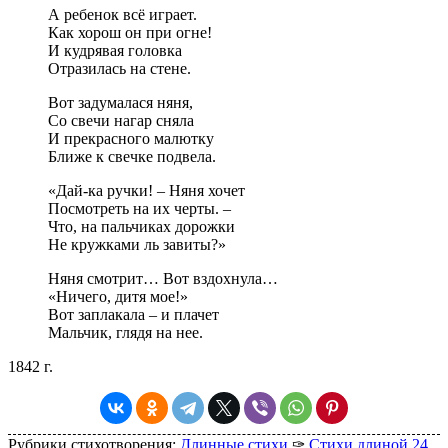
А ребенок всё играет.
Как хорош он при огне!
И кудрявая головка
Отразилась на стене.
Вот задумалася няня,
Со свечи нагар сняла
И прекрасного малютку
Ближе к свечке подвела.
«Дай-ка ручки! – Няня хочет
Посмотреть на их черты. –
Что, на пальчиках дорожки
Не кружками ль завиты?»
Няня смотрит… Вот вздохнула…
«Ничего, дитя мое!»
Вот заплакала – и плачет
Мальчик, глядя на нее.
1842 г.
Рубрики стихотворения:
Длинные стихи
✑
Стихи длиной 24