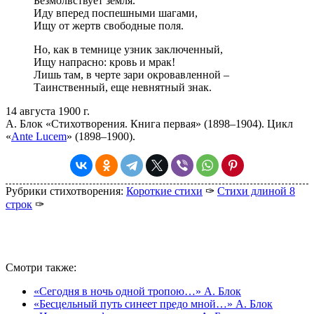
Безмолвствует земля.
Иду вперед поспешными шагами,
Ищу от жертв свободные поля.
Но, как в темнице узник заключенный,
Ищу напрасно: кровь и мрак!
Лишь там, в черте зари окровавленной –
Таинственный, еще невнятный знак.
14 августа 1900 г.
А. Блок «Стихотворения. Книга первая» (1898–1904). Цикл
«
Ante Lucem
» (1898–1900).
Рубрики стихотворения:
Короткие стихи
✑
Стихи длиной 8
строк
✑
Смотри также:
«Сегодня в ночь одной тропою…» А. Блок
«Бесцельный путь синеет предо мной…» А. Блок