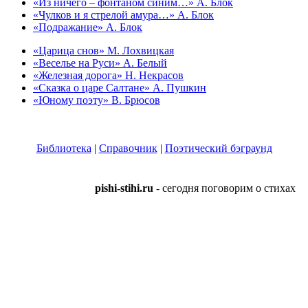
«Из ничего – фонтаном синим…» А. Блок
«Чулков и я стрелой амура…» А. Блок
«Подражание» А. Блок
«Царица снов» М. Лохвицкая
«Веселье на Руси» А. Белый
«Железная дорога» Н. Некрасов
«Сказка о царе Салтане» А. Пушкин
«Юному поэту» В. Брюсов
Библиотека
|
Справочник
|
Поэтический бэграунд
pishi-stihi.ru
- сегодня поговорим о стихах