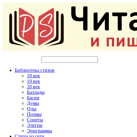
Библиотека стихов
18 век
19 век
20 век
Баллады
Басни
Думы
Оды
Поэмы
Сонеты
Элегии
Эпиграммы
Стихи из сети