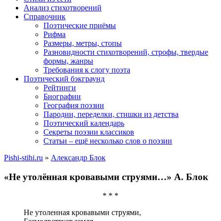
Анализ стихотворений
Справочник
Поэтические приёмы
Рифма
Размеры, метры, стопы
Разновидности стихотворений, строфы, твердые
формы, жанры
Требования к слогу поэта
Поэтический бэкграунд
Рейтинги
Биографии
География поэзии
Пародии, переделки, стишки из детства
Поэтический календарь
Секреты поэзии классиков
Статьи – ещё несколько слов о поэзии
Pishi-stihi.ru
»
Александр Блок
«Не утолённая кровавыми струями…» А. Блок
* * *
Не утоленная кровавыми струями,