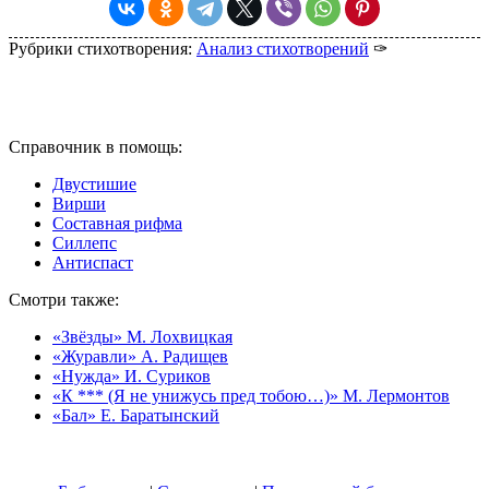
Рубрики стихотворения:
Анализ стихотворений
✑
Справочник в помощь:
Двустишие
Вирши
Составная рифма
Силлепс
Антиспаст
Смотри также:
«Звёзды» М. Лохвицкая
«Журавли» А. Радищев
«Нужда» И. Суриков
«К *** (Я не унижусь пред тобою…)» М. Лермонтов
«Бал» Е. Баратынский