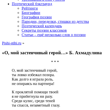
Поэтический бэкграунд
Рейтинги
Биографии
География поэзии
Пародии, переделки, стишки из детства
Поэтический календарь
Секреты поэзии классиков
Статьи – ещё несколько слов о поэзии
Pishi-stihi.ru
»
«О, мой застенчивый герой…» Б. Ахмадулина
* * *
О, мой застенчивый герой,
ты ловко избежал позора.
Как долго я играла роль,
не опираясь на партнера!
К проклятой помощи твоей
я не прибегнула ни разу.
Среди кулис, среди теней
ты спасся, незаметный глазу.