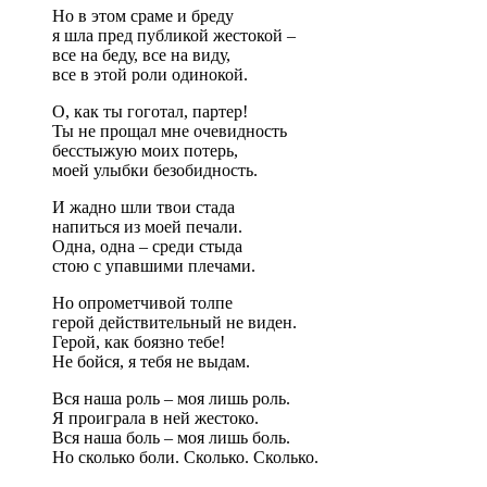
Но в этом сраме и бреду
я шла пред публикой жестокой –
все на беду, все на виду,
все в этой роли одинокой.
О, как ты гоготал, партер!
Ты не прощал мне очевидность
бесстыжую моих потерь,
моей улыбки безобидность.
И жадно шли твои стада
напиться из моей печали.
Одна, одна – среди стыда
стою с упавшими плечами.
Но опрометчивой толпе
герой действительный не виден.
Герой, как боязно тебе!
Не бойся, я тебя не выдам.
Вся наша роль – моя лишь роль.
Я проиграла в ней жестоко.
Вся наша боль – моя лишь боль.
Но сколько боли. Сколько. Сколько.