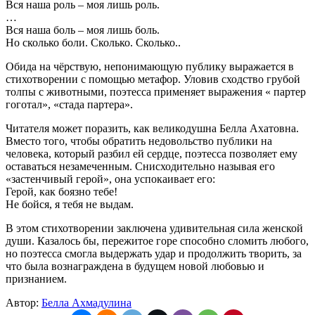
Вся наша роль – моя лишь роль.
…
Вся наша боль – моя лишь боль.
Но сколько боли. Сколько. Сколько..
Обида на чёрствую, непонимающую публику выражается в
стихотворении с помощью метафор. Уловив сходство грубой
толпы с животными, поэтесса применяет выражения « партер
гоготал», «стада партера».
Читателя может поразить, как великодушна Белла Ахатовна.
Вместо того, чтобы обратить недовольство публики на
человека, который разбил ей сердце, поэтесса позволяет ему
оставаться незамеченным. Снисходительно называя его
«застенчивый герой», она успокаивает его:
Герой, как боязно тебе!
Не бойся, я тебя не выдам.
В этом стихотворении заключена удивительная сила женской
души. Казалось бы, пережитое горе способно сломить любого,
но поэтесса смогла выдержать удар и продолжить творить, за
что была вознаграждена в будущем новой любовью и
признанием.
Автор:
Белла Ахмадулина