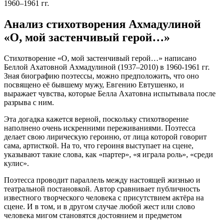
1960–1961 гг.
Анализ стихотворения Ахмадулиной
«О, мой застенчивый герой…»
Стихотворение «О, мой застенчивый герой…» написано
Беллой Ахатовной Ахмадулиной (1937–2010) в 1960-1961 гг.
Зная биографию поэтессы, можно предположить, что оно
посвящено её бывшему мужу, Евгению Евтушенко, и
выражает чувства, которые Белла Ахатовна испытывала после
разрыва с ним.
Эта догадка кажется верной, поскольку стихотворение
наполнено очень искренними переживаниями. Поэтесса
делает свою лирическую героиню, от лица которой говорит
сама, артисткой. На то, что героиня выступает на сцене,
указывают такие слова, как «партер», «я играла роль», «среди
кулис».
Поэтесса проводит параллель между настоящей жизнью и
театральной постановкой. Автор сравнивает публичность
известного творческого человека с присутствием актёра на
сцене. И в том, и в другом случае любой жест или слово
человека мигом становятся достоянием и предметом