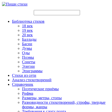
Библиотека стихов
18 век
19 век
20 век
Баллады
Басни
Думы
Оды
Поэмы
Сонеты
Элегии
Эпиграммы
Стихи из сети
Анализ стихотворений
Справочник
Поэтические приёмы
Рифма
Размеры, метры, стопы
Разновидности стихотворений, строфы, твердые
формы, жанры
Требования к слогу поэта