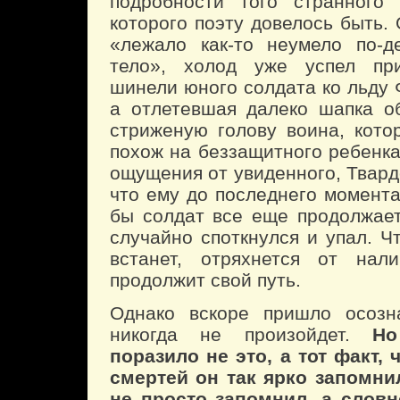
подробности того странного 
которого поэту довелось быть. 
«лежало как-то неумело по-д
тело», холод уже успел пр
шинели юного солдата ко льду 
а отлетевшая далеко шапка о
стриженую голову воина, кот
похож на беззащитного ребенка
ощущения от увиденного, Твард
что ему до последнего момента
бы солдат все еще продолжает
случайно споткнулся и упал. Ч
встанет, отряхнется от нал
продолжит свой путь.
Однако вскоре пришло осозна
никогда не произойдет.
Но
поразило не это, а тот факт, 
смертей он так ярко запомни
не просто запомнил, а слов