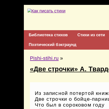
Библиотека стихов
Стихи из сети
Поэтический бэкграунд
Pishi-stihi.ru
»
«Две строчки» А. Твар
Из записной потертой книж
Две строчки о бойце-парни
Что был в сороковом году