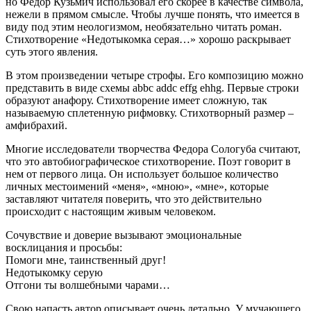
но Федор Кузьмич использовал его скорее в качестве символа,
нежели в прямом смысле. Чтобы лучше понять, что имеется в
виду под этим неологизмом, необязательно читать роман.
Стихотворение «Недотыкомка серая…» хорошо раскрывает
суть этого явления.
В этом произведении четыре строфы. Его композицию можно
представить в виде схемы abbc addc effg ehhg. Первые строки
образуют анафору. Стихотворение имеет сложную, так
называемую сплетенную рифмовку. Стихотворный размер –
амфибрахий.
Многие исследователи творчества Федора Сологуба считают,
что это автобиографическое стихотворение. Поэт говорит в
нем от первого лица. Он использует большое количество
личных местоимений «меня», «мною», «мне», которые
заставляют читателя поверить, что это действительно
происходит с настоящим живым человеком.
Сочувствие и доверие вызывают эмоциональные
восклицания и просьбы:
Помоги мне, таинственный друг!
Недотыкомку серую
Отгони ты волшебными чарами…
Свою напасть автор описывает очень детально. У мучающего