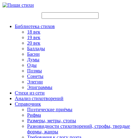
Библиотека стихов
18 век
19 век
20 век
Баллады
Басни
Думы
Оды
Поэмы
Сонеты
Элегии
Эпиграммы
Стихи из сети
Анализ стихотворений
Справочник
Поэтические приёмы
Рифма
Размеры, метры, стопы
Разновидности стихотворений, строфы, твердые
формы, жанры
Требования к слогу поэта