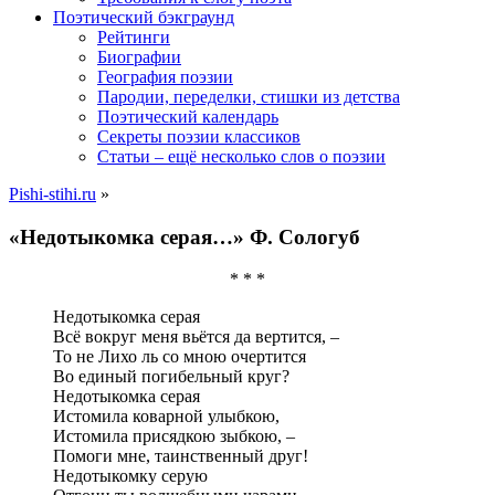
Поэтический бэкграунд
Рейтинги
Биографии
География поэзии
Пародии, переделки, стишки из детства
Поэтический календарь
Секреты поэзии классиков
Статьи – ещё несколько слов о поэзии
Pishi-stihi.ru
»
«Недотыкомка серая…» Ф. Сологуб
* * *
Недотыкомка серая
Всё вокруг меня вьётся да вертится, –
То не Лихо ль со мною очертится
Во единый погибельный круг?
Недотыкомка серая
Истомила коварной улыбкою,
Истомила присядкою зыбкою, –
Помоги мне, таинственный друг!
Недотыкомку серую