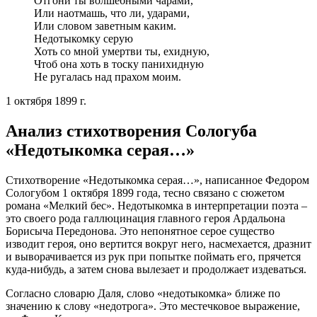
Отгони ты волшебными чарами,
Или наотмашь, что ли, ударами,
Или словом заветным каким.
Недотыкомку серую
Хоть со мной умертви ты, ехидную,
Чтоб она хоть в тоску панихидную
Не ругалась над прахом моим.
1 октября 1899 г.
Анализ стихотворения Сологуба
«Недотыкомка серая…»
Стихотворение «Недотыкомка серая…», написанное Федором
Сологубом 1 октября 1899 года, тесно связано с сюжетом
романа «Мелкий бес». Недотыкомка в интерпретации поэта –
это своего рода галлюцинация главного героя Ардальона
Борисыча Передонова. Это непонятное серое существо
изводит героя, оно вертится вокруг него, насмехается, дразнит
и выворачивается из рук при попытке поймать его, прячется
куда-нибудь, а затем снова вылезает и продолжает издеваться.
Согласно словарю Даля, слово «недотыкомка» ближе по
значению к слову «недотрога». Это местечковое выражение,