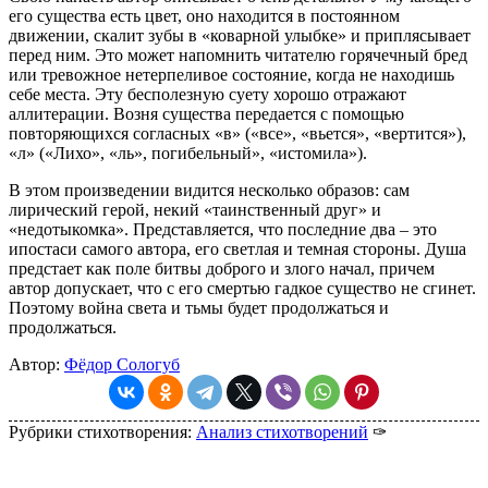
его существа есть цвет, оно находится в постоянном
движении, скалит зубы в «коварной улыбке» и приплясывает
перед ним. Это может напомнить читателю горячечный бред
или тревожное нетерпеливое состояние, когда не находишь
себе места. Эту бесполезную суету хорошо отражают
аллитерации. Возня существа передается с помощью
повторяющихся согласных «в» («все», «вьется», «вертится»),
«л» («Лихо», «ль», погибельный», «истомила»).
В этом произведении видится несколько образов: сам
лирический герой, некий «таинственный друг» и
«недотыкомка». Представляется, что последние два – это
ипостаси самого автора, его светлая и темная стороны. Душа
предстает как поле битвы доброго и злого начал, причем
автор допускает, что с его смертью гадкое существо не сгинет.
Поэтому война света и тьмы будет продолжаться и
продолжаться.
Автор:
Фёдор Сологуб
Рубрики стихотворения:
Анализ стихотворений
✑