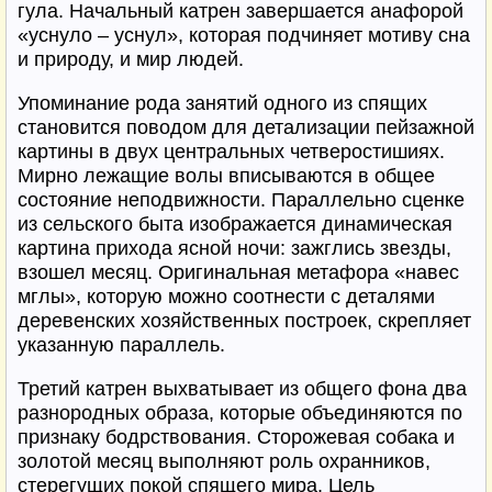
гула. Начальный катрен завершается анафорой
«уснуло – уснул», которая подчиняет мотиву сна
и природу, и мир людей.
Упоминание рода занятий одного из спящих
становится поводом для детализации пейзажной
картины в двух центральных четверостишиях.
Мирно лежащие волы вписываются в общее
состояние неподвижности. Параллельно сценке
из сельского быта изображается динамическая
картина прихода ясной ночи: зажглись звезды,
взошел месяц. Оригинальная метафора «навес
мглы», которую можно соотнести с деталями
деревенских хозяйственных построек, скрепляет
указанную параллель.
Третий катрен выхватывает из общего фона два
разнородных образа, которые объединяются по
признаку бодрствования. Сторожевая собака и
золотой месяц выполняют роль охранников,
стерегущих покой спящего мира. Цель