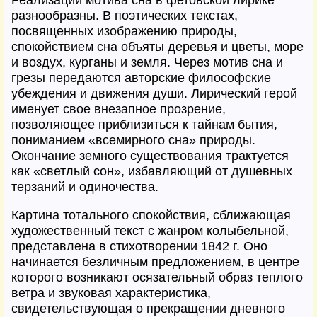
Реализации мотива сна в фетовской лирике
разнообразны. В поэтических текстах,
посвященных изображению природы,
спокойствием сна объяты деревья и цветы, море
и воздух, курганы и земля. Через мотив сна и
грезы передаются авторские философские
убеждения и движения души. Лирический герой
именует свое внезапное прозрение,
позволяющее приблизиться к тайнам бытия,
пониманием «всемирного сна» природы.
Окончание земного существования трактуется
как «светлый сон», избавляющий от душевных
терзаний и одиночества.
Картина тотального спокойствия, сближающая
художественный текст с жанром колыбельной,
представлена в стихотворении 1842 г. Оно
начинается безличным предложением, в центре
которого возникают осязательный образ теплого
ветра и звуковая характеристика,
свидетельствующая о прекращении дневного