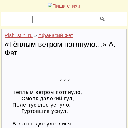
Pishi-stihi.ru
»
Афанасий Фет
«Тёплым ветром потянуло…» А.
Фет
* * *
Тёплым ветром потянуло,

     Смолк далекий гул,

Поле тусклое уснуло,

     Гуртовщик уснул.

В загородке улеглися
