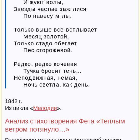
     И жуют волы,

Звезды частые зажглися

     По навесу мглы.

Только выше все всплывает

     Месяц золотой,

Только стадо обегает

     Пес сторожевой.

Редко, редко кочевая

     Тучка бросит тень…

Неподвижная, немая,

     Ночь светла, как день.
1842 г.
Из цикла «
Мелодии
».
Анализ стихотворения Фета «Теплым
ветром потянуло…»