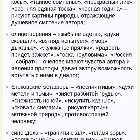
косы», «тайное сомненье», «прекрасный лик»,
«осенняя рдяная тоска», «черная година» –
рисуют картины природы, отражающие
душевное смятение автора;
олицетворения – «зыбь не одета», «духи
сковали», «взгляд испытует», «моря
дыханье», «жужжанье прялки», «радость
придет, зажжет», «тоска неуловима», «Россия
– собрат» – очеловечивают чувства автора и
явления природы, давая автору возможность
вступать с ними в диалог;
блоковские метафоры – «песни-птицы», «духи
метели и тьмы», «зияет разбитой грудью»,
«снежность ночей», «искупить казнью»,
«сковали снегами» – рисуют картины
мятежной природы, противостоящей
человеку;
синекдоха – «граниты скал», «пламя зорь»,
«полукруг неба», «свитки дыма», «символ