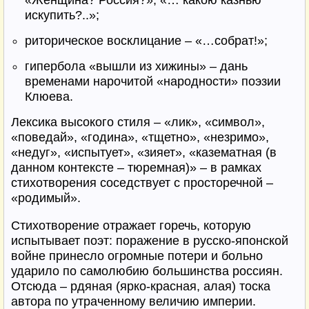
«Женщина? Россия?», «… какою казнью
искупить?..»;
риторическое восклицание – «…собрат!»;
гипербола «вышли из хижины» – дань
временами нарочитой «народности» поэзии
Клюева.
Лексика высокого стиля – «лик», «символ»,
«поведай», «година», «тщетно», «незримо»,
«недуг», «испытует», «зияет», «казематная (в
данном контексте – тюремная)» – в рамках
стихотворения соседствует с просторечной –
«родимый».
Стихотворение отражает горечь, которую
испытывает поэт: поражение в русско-японской
войне принесло огромные потери и больно
ударило по самолюбию большинства россиян.
Отсюда – рдяная (ярко-красная, алая) тоска
автора по утраченному величию империи.