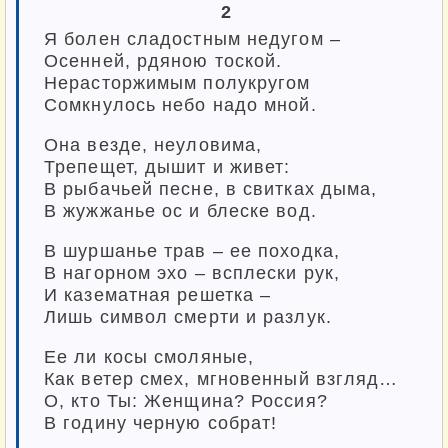
2
Я болен сладостным недугом –
Осенней, рдяною тоской.
Нерасторжимым полукругом
Сомкнулось небо надо мной.
Она везде, неуловима,
Трепещет, дышит и живет:
В рыбачьей песне, в свитках дыма,
В жужжанье ос и блеске вод.
В шуршанье трав – ее походка,
В нагорном эхо – всплески рук,
И казематная решетка –
Лишь символ смерти и разлук.
Ее ли косы смоляные,
Как ветер смех, мгновенный взгляд…
О, кто Ты: Женщина? Россия?
В годину черную собрат!