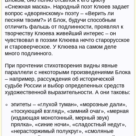
Блоком, оно полно отсылок к его циклу
«Снежная маска». Народный поэт Клюев задает
вопрос «дворянскому» поэту – «Верить ли
песням твоим?» И Блок, будучи способным
отличить фальшь от подлинности, проявлял к
творчеству Клюева живейший интерес – он
чувствовал в поэзии Клюева нечто старорусское
и староверческое. У Клюева на самом деле
много подлинного.
При прочтении стихотворения видны явные
параллели с некоторыми произведениями Блока
– например, рассуждения об исторической
судьбе России и выбор определенных средств
художественной выразительности. А они таковы:
эпитеты – «глухой туман», «морозные дали»,
«тоскующий взгляд», «зимний очаг», «мерная
(издающая монотонный, мерный звук)
прялка», «синие ночи», «сладостный недуг»,
«нерасторжимый полукруг», «смоляные