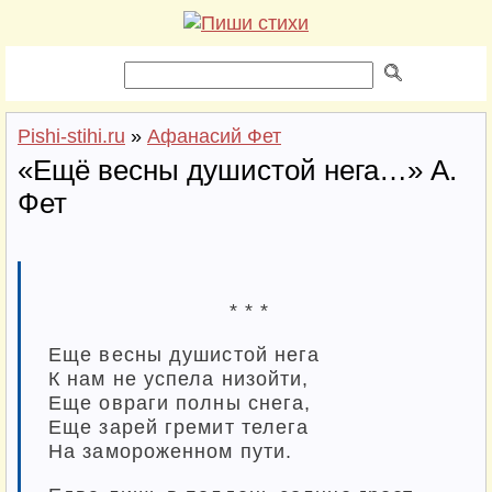
Pishi-stihi.ru
»
Афанасий Фет
«Ещё весны душистой нега…» А.
Фет
* * *
Еще весны душистой нега
К нам не успела низойти,
Еще овраги полны снега,
Еще зарей гремит телега
На замороженном пути.