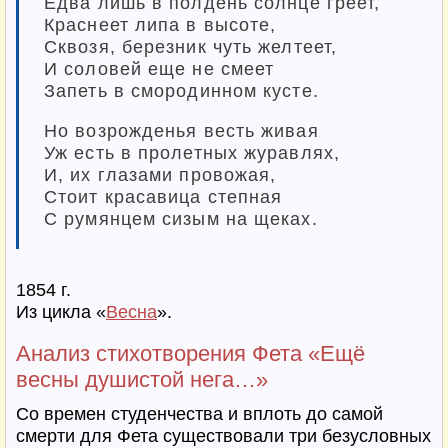
Едва лишь в полдень солнце греет,
Краснеет липа в высоте,
Сквозя, березник чуть желтеет,
И соловей еще не смеет
Запеть в смородинном кусте.
Но возрожденья весть живая
Уж есть в пролетных журавлях,
И, их глазами провожая,
Стоит красавица степная
С румянцем сизым на щеках.
1854 г.
Из цикла «
Весна
».
Анализ стихотворения Фета «Ещё
весны душистой нега…»
Со времен студенчества и вплоть до самой
смерти для Фета существовали три безусловных