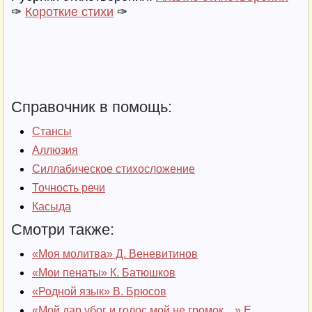
✑
Короткие стихи
✑
Справочник в помощь:
Стансы
Аллюзия
Силлабическое стихосложение
Точность речи
Касыда
Смотри также:
«Моя молитва» Д. Веневитинов
«Мои пенаты» К. Батюшков
«Родной язык» В. Брюсов
«Мой дар убог и голос мой не громок…» Е.