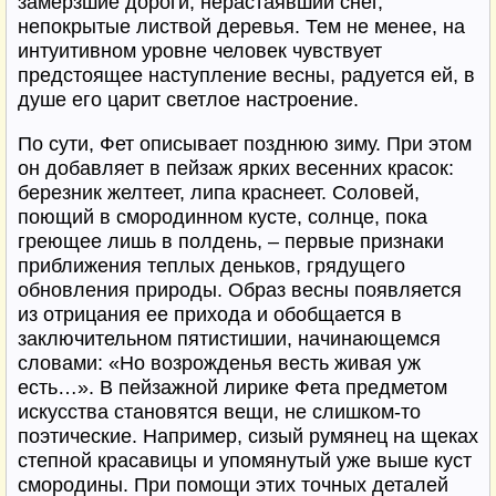
замерзшие дороги, нерастаявший снег,
непокрытые листвой деревья. Тем не менее, на
интуитивном уровне человек чувствует
предстоящее наступление весны, радуется ей, в
душе его царит светлое настроение.
По сути, Фет описывает позднюю зиму. При этом
он добавляет в пейзаж ярких весенних красок:
березник желтеет, липа краснеет. Соловей,
поющий в смородинном кусте, солнце, пока
греющее лишь в полдень, – первые признаки
приближения теплых деньков, грядущего
обновления природы. Образ весны появляется
из отрицания ее прихода и обобщается в
заключительном пятистишии, начинающемся
словами: «Но возрожденья весть живая уж
есть…». В пейзажной лирике Фета предметом
искусства становятся вещи, не слишком-то
поэтические. Например, сизый румянец на щеках
степной красавицы и упомянутый уже выше куст
смородины. При помощи этих точных деталей