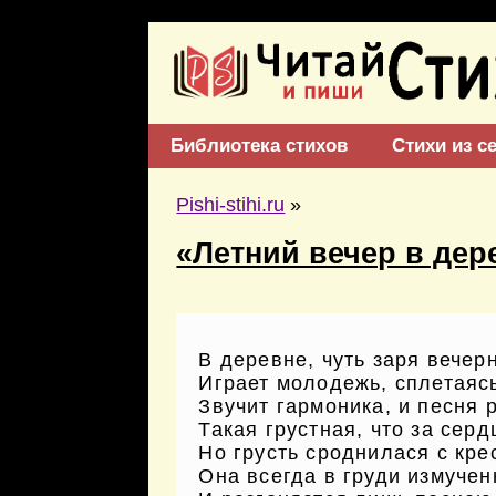
Библиотека стихов
Стихи из с
Pishi-stihi.ru
»
«Летний вечер в дер
В деревне, чуть заря вечер
Играет молодежь, сплетаясь
Звучит гармоника, и песня 
Такая грустная, что за серд
Но грусть сроднилася с кр
Она всегда в груди измучен