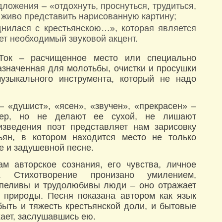
ложения – «отдохнуть, проснуться, трудиться,
 живо представить нарисованную картину;
днилася с крестьянскою…», которая является
ет необходимый звуковой акцент.
 Ток – расчищенное место или специально
значенная для молотьбы, очистки и просушки
узыкального инструмента, который не надо
 «душист», «ясен», «звучен», «прекрасен» –
тер, но не делают ее сухой, не лишают
изведения поэт представляет нам зарисовку
ьян, в котором находится место не только
ке и задушевной песне.
ам авторское сознания, его чувства, личное
. Стихотворение пронизано умилением,
рпеливы и трудолюбивы люди – оно отражает
и природы. Песня показана автором как язык
быть и тяжесть крестьянской доли, и бытовые
ает, заслушавшись ею.