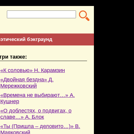
этический бэкграунд
три также:
«К соловью» Н. Карамзин
«Двойная бездна» Д.
Мережковский
«Времена не выбирают…» А.
Кушнер
«О доблестях, о подвигах, о
славе…» А. Блок
«Ты (Пришла – деловито…)» В.
Маяковский