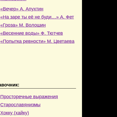
«Вечер» А. Апухтин
«На заре ты её не буди…» А. Фет
«Гроза» М. Волошин
«Весенние воды» Ф. Тютчев
«Попытка ревности» М. Цветаева
авочник:
Просторечные выражения
Старославянизмы
Хокку (хайку)