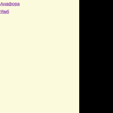
Анафора
Ямб