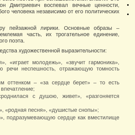
дон Дмитриевич воспевал вечные ценности,
бого человека независимо от его политических
нру пейзажной лирики. Основные образы –
млемая часть, их трогательное единение,
го поэта.
редства художественной выразительности:
», «играет молодежь», «звучит гармоника»,
ю речи неспешность, отражающую томность
м оттенком – «за сердце берет» – то есть
 впечатление;
сроднилася с душою, живет», «разгоняется
», «родная песня», «душистые снопы»;
и», подразумевающую сердце как вместилище