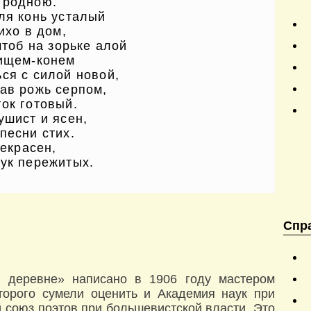
 родною.
ля конь усталый
ихо в дом,
чтоб на зорьке алой
рищем-конем
ся с силой новой,
ав рожь серпом,
ок готовый.
ушист и ясен,
песни стих.
рекрасен,
мук пережитых.
Спр
в деревне» написано в 1906 году мастером
оторого сумели оценить и Академия наук при
 союз поэтов при большевистской власти. Это