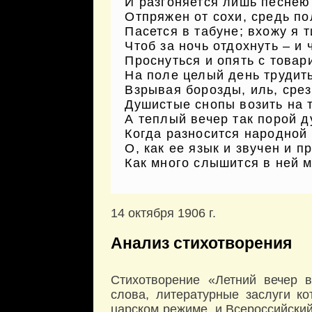
И разгоняется лишь песнею
Отпряжен от сохи, средь по
Пасется в табуне; вхожу я т
Чтоб за ночь отдохнуть – и 
Проснуться и опять с това
На поле целый день трудить
Взрывая борозды, иль, срез
Душистые снопы возить на т
А теплый вечер так порой д
Когда разносится народной 
О, как ее язык и звучен и п
Как много слышится в ней 
14 октября 1906 г.
Анализ стихотворения
Стихотворение «Летний вечер 
слова, литературные заслуги к
царском режиме, и Всероссийский