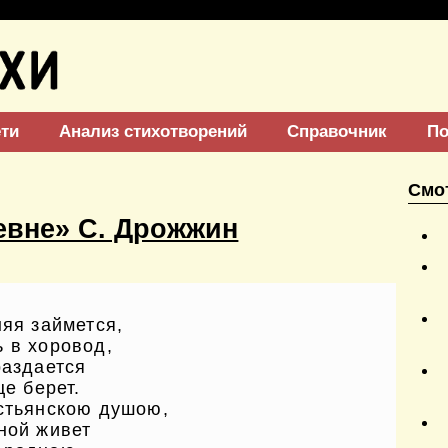
ети
Анализ стихотворений
Справочник
По
Смо
евне» С. Дрожжин
няя займется,
 в хоровод,
раздается
це берет.
естьянскою душою,
ной живет