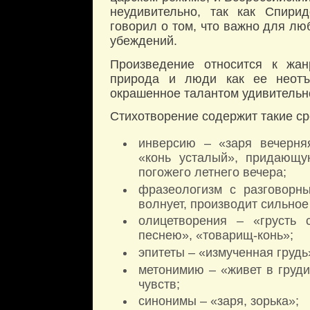
неудивительно, так как Спири
говорил о том, что важно для лю
убеждений.
Произведение относится к жа
природа и люди как ее неотъе
окрашенное талантом удивительно
Стихотворение содержит такие с
инверсию – «заря вечерняя
«конь усталый», придающу
погожего летнего вечера;
фразеологизм с разговорны
волнует, производит сильное
олицетворения – «грусть 
песнею», «товарищ-конь»;
эпитеты – «измученная грудь
метонимию – «живет в груд
чувств;
синонимы – «заря, зорька»;