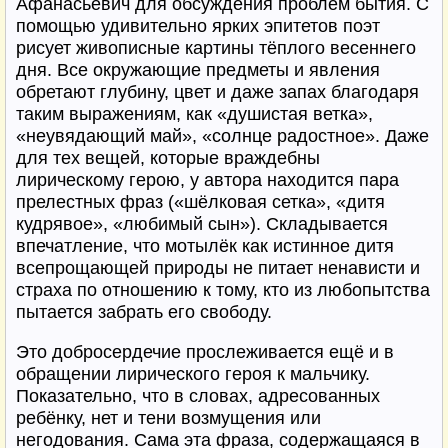
Афанасьевич для обсуждения проблем бытия. С
помощью удивительно ярких эпитетов поэт
рисует живописные картины тёплого весеннего
дня. Все окружающие предметы и явления
обретают глубину, цвет и даже запах благодаря
таким выражениям, как «душистая ветка»,
«неувядающий май», «солнце радостное». Даже
для тех вещей, которые враждебны
лирическому герою, у автора находится пара
прелестных фраз («шёлковая сетка», «дитя
кудрявое», «любимый сын»). Складывается
впечатление, что мотылёк как истинное дитя
всепрощающей природы не питает ненависти и
страха по отношению к тому, кто из любопытства
пытается забрать его свободу.
Это добросердечие прослеживается ещё и в
обращении лирического героя к мальчику.
Показательно, что в словах, адресованных
ребёнку, нет и тени возмущения или
негодования. Сама эта фраза, содержащаяся в