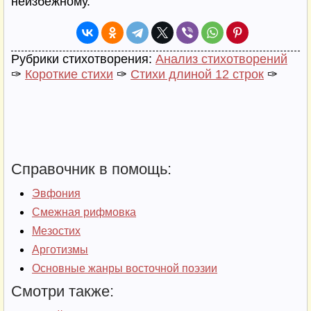
неизбежному.
Рубрики стихотворения:
Анализ стихотворений
✑
Короткие стихи
✑
Стихи длиной 12 строк
✑
Справочник в помощь:
Эвфония
Смежная рифмовка
Мезостих
Арготизмы
Основные жанры восточной поэзии
Смотри также: