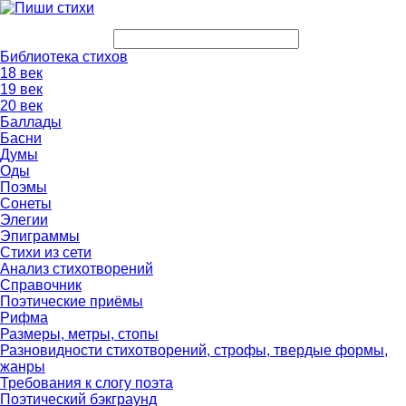
Библиотека стихов
18 век
19 век
20 век
Баллады
Басни
Думы
Оды
Поэмы
Сонеты
Элегии
Эпиграммы
Стихи из сети
Анализ стихотворений
Справочник
Поэтические приёмы
Рифма
Размеры, метры, стопы
Разновидности стихотворений, строфы, твердые формы,
жанры
Требования к слогу поэта
Поэтический бэкграунд