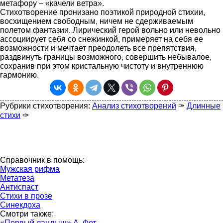
метафору – «качели ветра».
Стихотворение пронизано поэтикой природной стихии,
восхищением свободным, ничем не сдерживаемым
полетом фантазии. Лирический герой вольно или невольно
ассоциирует себя со снежинкой, примеряет на себя ее
возможности и мечтает преодолеть все препятствия,
раздвинуть границы возможного, совершить небывалое,
сохранив при этом кристальную чистоту и внутреннюю
гармонию.
Рубрики стихотворения:
Анализ стихотворений
✑
Длинные
стихи
✑
Справочник в помощь:
Мужская рифма
Метатеза
Антиспаст
Стихи в прозе
Синекдоха
Смотри также:
«Первый ландыш» А. Фет