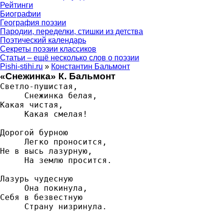
Рейтинги
Биографии
География поэзии
Пародии, переделки, стишки из детства
Поэтический календарь
Секреты поэзии классиков
Статьи – ещё несколько слов о поэзии
Pishi-stihi.ru
»
Константин Бальмонт
«Снежинка» К. Бальмонт
Светло-пушистая,

‎‎     Снежинка белая,

Какая чистая,

‎‎     Какая смелая!

Дорогой бурною

‎‎     Легко проносится,

Не в высь лазурную,

‎‎     На землю просится.

Лазурь чудесную

‎     Она покинула,

Себя в безвестную

‎‎     Страну низринула.
