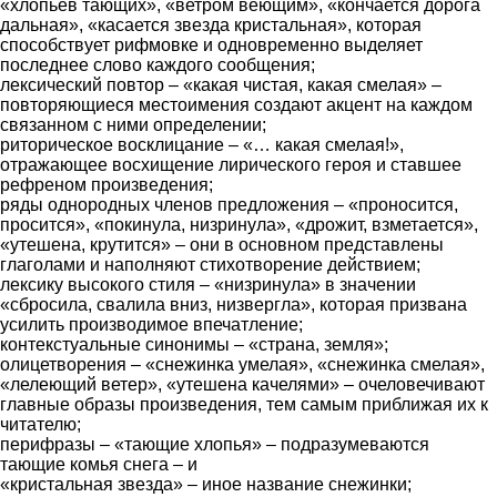
«хлопьев тающих», «ветром веющим», «кончается дорога
дальная», «касается звезда кристальная», которая
способствует рифмовке и одновременно выделяет
последнее слово каждого сообщения;
лексический повтор – «какая чистая, какая смелая» –
повторяющиеся местоимения создают акцент на каждом
связанном с ними определении;
риторическое восклицание – «… какая смелая!»,
отражающее восхищение лирического героя и ставшее
рефреном произведения;
ряды однородных членов предложения – «проносится,
просится», «покинула, низринула», «дрожит, взметается»,
«утешена, крутится» – они в основном представлены
глаголами и наполняют стихотворение действием;
лексику высокого стиля – «низринула» в значении
«сбросила, свалила вниз, низвергла», которая призвана
усилить производимое впечатление;
контекстуальные синонимы – «страна, земля»;
олицетворения – «снежинка умелая», «снежинка смелая»,
«лелеющий ветер», «утешена качелями» – очеловечивают
главные образы произведения, тем самым приближая их к
читателю;
перифразы – «тающие хлопья» – подразумеваются
тающие комья снега – и
«кристальная звезда» – иное название снежинки;