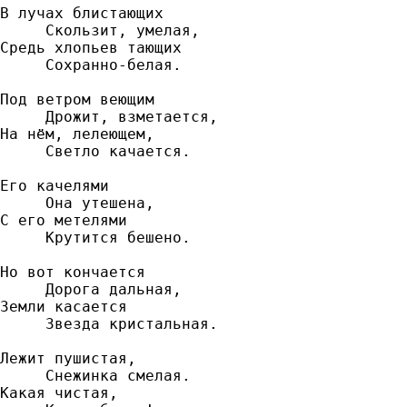
В лучах блистающих

‎‎     Скользит, умелая,

Средь хлопьев тающих

‎‎     Сохранно-белая.

Под ветром веющим

‎‎     Дрожит, взметается,

На нём, лелеющем,

‎     Светло качается.

Его качелями

‎‎     Она утешена,

С его метелями

‎‎     Крутится бешено.

Но вот кончается

‎‎     Дорога дальная,

Земли касается

‎‎     Звезда кристальная.

Лежит пушистая,

‎     Снежинка смелая.

Какая чистая,
