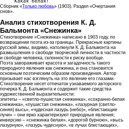
‎     Какая белая!
Сборник «
Только любовь
» (1903). Раздел «Очертания
снов».
Анализ стихотворения К. Д.
Бальмонта «Снежинка»
Стихотворение «Снежинка» написано в 1903 году, по
возвращении поэта из-за границы. Прекрасные картины
русской зимы, видимо, натолкнули К. Д. Бальмонта на
размышления о свободе творческой личности в частности
и свободе человека, склонности к риску вообще.
Поэта завораживает красота и загадочность такого
природного явления как снежинка, и она становится
основным поэтическим образом произведения. Автор
призывает нас взглянуть на это явление его глазами.
Стихотворение несет отпечаток узнаваемого авторского
почерка К. Д. Бальмонта и содержит такие средства
художественной выразительности:
эпитеты – «светло-пушистая снежинка», «сохранно-белая
снежинка», «пушистая снежинка», «лазурная (светло-
синяя) высь», «чудесная лазурь (небо)», «блистающие
лучи» – они ярко характеризуют природные явления;
инверсию – «снежинка белая», «дорогой бурною», «высь
лазурную», «лазурь чудесную», «в лучах блистающих»,